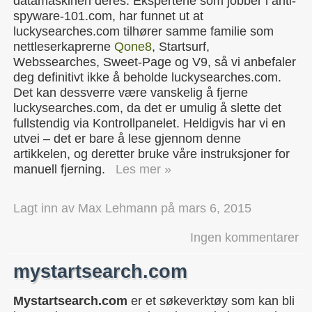
datamaskinen deres. Ekspertene som jobber i anti-
spyware-101.com, har funnet ut at
luckysearches.com tilhører samme familie som
nettleserkaprerne
Qone8
, Startsurf,
Webssearches, Sweet-Page og V9, så vi anbefaler
deg definitivt ikke å beholde luckysearches.com.
Det kan dessverre være vanskelig å fjerne
luckysearches.com, da det er umulig å slette det
fullstendig via Kontrollpanelet. Heldigvis har vi en
utvei – det er bare å lese gjennom denne
artikkelen, og deretter bruke våre instruksjoner for
manuell fjerning.
Les mer »
Lagt inn av
Max Lehmann
på
mars 6, 2015
Ingen kommentarer
mystartsearch.com
Mystartsearch.com
er et søkeverktøy som kan bli