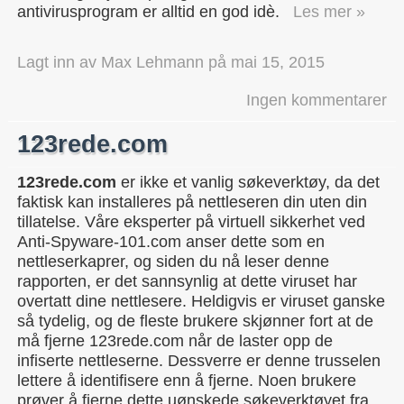
antivirusprogram er alltid en god idè.
Les mer »
Lagt inn av
Max Lehmann
på
mai 15, 2015
Ingen kommentarer
123rede.com
123rede.com
er ikke et vanlig søkeverktøy, da det
faktisk kan installeres på nettleseren din uten din
tillatelse. Våre eksperter på virtuell sikkerhet ved
Anti-Spyware-101.com anser dette som en
nettleserkaprer, og siden du nå leser denne
rapporten, er det sannsynlig at dette viruset har
overtatt dine nettlesere. Heldigvis er viruset ganske
så tydelig, og de fleste brukere skjønner fort at de
må fjerne 123rede.com når de laster opp de
infiserte nettleserne. Dessverre er denne trusselen
lettere å identifisere enn å fjerne. Noen brukere
prøver å fjerne dette uønskede søkeverktøyet fra