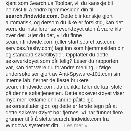
kjent som Search.us Toolbar, vil du kanskje bli
henvist til å endre hjemmesiden din til
search.findwide.com.
Dette blir kanskje gjort
automatisk, og dersom du ikke er forsiktig, kan det
være du installerer søkeverktøyet uten å være klar
over det. Gjør du det, vil du finne
search.findwide.com (eller start.search.us.com,
services.freshy.com) lagt inn som hjemmesiden din
og standard søketilbyder. Oppfatter du dette
søkeverktøyet som pålitelig? Leser du rapporten
vår, kan det være du forandre mening. I følge
undersøkelser gjort av Anti-Spyware-101.com sin
interne lab, fjerner de fleste brukere
search.findwide.com, da de ikke føler de kan stole
på denne søketjenesten. Dette søkeverktøyet viser
mye mer reklame enn andre pålitelige
søkeresultater gjør, og dette er første tegn på at
dette søkeverktøyet bør fjernes. Vi har funnet flere
grunner til å å slette search.findwide.com fra
Windows-systemet ditt.
Les mer »