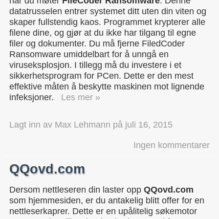
når du møter
FileCoder Ransomware
. Denne
datatrusselen entrer systemet ditt uten din viten og
skaper fullstendig kaos. Programmet krypterer alle
filene dine, og gjør at du ikke har tilgang til egne
filer og dokumenter. Du må fjerne FiledCoder
Ransomware umiddelbart for å unngå en
viruseksplosjon. I tillegg må du investere i et
sikkerhetsprogram for PCen. Dette er den mest
effektive måten å beskytte maskinen mot lignende
infeksjoner.
Les mer »
Lagt inn av
Max Lehmann
på
juli 16, 2015
Ingen kommentarer
QQovd.com
Dersom nettleseren din laster opp
QQovd.com
som hjemmesiden, er du antakelig blitt offer for en
nettleserkaprer. Dette er en upålitelig søkemotor