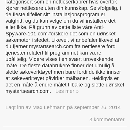
kategorisert som en nettleserkaprer hvis overtok
kjører nettlesere uten din kunnskap. Selvfølgelig, i
de fleste tilfeller sitt installasjonsprogram er
valgfritt, og du kan velge om du vil installere det
eller ikke. På grunn av dette liste våre Anti-
Spyware-101.com-forskere det som en uønsket
søkemotor i stedet. Likevel, vi anbefaler likevel at
du fjerner mystartsearch.com fra nettlesere fordi
tjenester relatert til programmet kan være
upålitelig. Videre vises i en svært urovekkende
måte. De fleste databrukere finner det umulig å
slette søkeverktøyet men bare fordi de ikke innser
at søkeverktøyet påvirker målbanen. Heldigvis er
det en måte å endre målet tilbake og slette uønsket
mystartsearch.com.
Les mer »
Lagt inn av
Max Lehmann
på
september 26, 2014
3 kommentarer