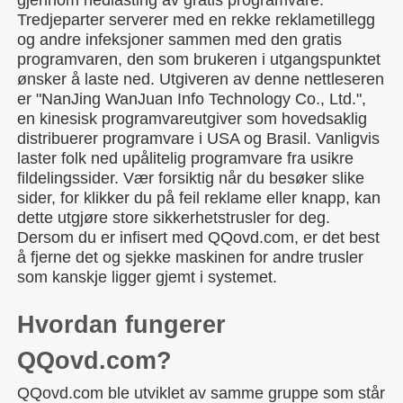
gjennom nedlasting av gratis programvare.
Tredjeparter serverer med en rekke reklametillegg
og andre infeksjoner sammen med den gratis
programvaren, den som brukeren i utgangspunktet
ønsker å laste ned. Utgiveren av denne nettleseren
er "NanJing WanJuan Info Technology Co., Ltd.",
en kinesisk programvareutgiver som hovedsaklig
distribuerer programvare i USA og Brasil. Vanligvis
laster folk ned upålitelig programvare fra usikre
fildelingssider. Vær forsiktig når du besøker slike
sider, for klikker du på feil reklame eller knapp, kan
dette utgjøre store sikkerhetstrusler for deg.
Dersom du er infisert med QQovd.com, er det best
å fjerne det og sjekke maskinen for andre trusler
som kanskje ligger gjemt i systemet.
Hvordan fungerer
QQovd.com?
QQovd.com ble utviklet av samme gruppe som står