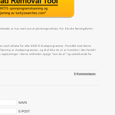
ATIS spionprogramskanning og
fjerning av luckysearches.com
*
0 Kommentarer.
NAVN
E-POST