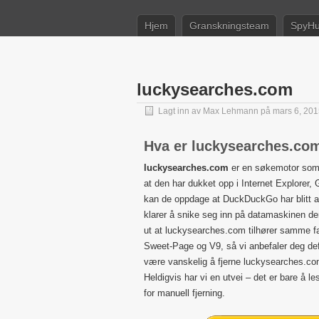
Hjem
Granskningsteam
SpyHu
luckysearches.com
Lagt inn av
Max Lehmann
på mars 6, 201
Hva er luckysearches.co
luckysearches.com
er en søkemotor som o
at den har dukket opp i Internet Explorer, G
kan de oppdage at DuckDuckGo har blitt a
klarer å snike seg inn på datamaskinen de
ut at luckysearches.com tilhører samme f
Sweet-Page og V9, så vi anbefaler deg def
være vanskelig å fjerne luckysearches.com,
Heldigvis har vi en utvei – det er bare å l
for manuell fjerning.