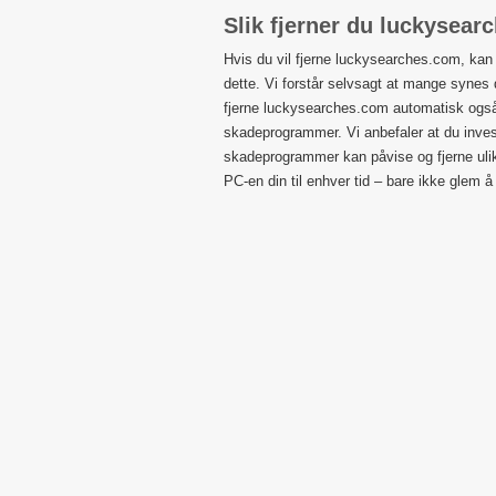
Slik fjerner du luckysea
Hvis du vil fjerne luckysearches.com, kan d
dette. Vi forstår selvsagt at mange synes 
fjerne luckysearches.com automatisk også. D
skadeprogrammer. Vi anbefaler at du inves
skadeprogrammer kan påvise og fjerne ulike
PC-en din til enhver tid – bare ikke glem å