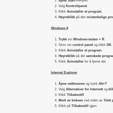
Åpne Start
-menyen.
Velg
Kontrollpanel
.
Klikk
Avinstaller et program
.
Høyreklikk
på den
mistenkelige pr
Windows 8
Trykk
inn
Windows-tasten + R
.
Skriv inn
control panel
og klikk
OK
.
Klikk
Avinstaller et program
.
Høyreklikk
på det
uønskede progr
Klikk
Avinstaller
for å fjerne det.
Internet Explorer
Åpne nettleseren
og trykk
Alt+T
.
Velg
Alternativer for Internett
og
kli
Klikk
Tilbakestill
.
Merk av boksen
ved siden av
Slett 
Klikk på
Tilbakestill
igjen.