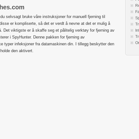
Re
rches.com
Fa
u selvsagt bruke våre instruksjoner for manuell fjerning til
S
disse er kompliserte, så det er verdt å nevne at det er mulig å
Tr
et viktigste er å skaffe seg et pålitelig verktøy for fjerning av
In
Tr
terer i SpyHunter. Denne pakken for fjerning av
O
 typer infeksjoner fra datamaskinen din. I tillegg beskytter den
 holde den aktivert.