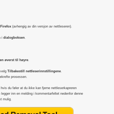
 Firefox
(avhengig av din versjon av nettleseren).
n
i
dialogboksen
.
n øverst til høyre
.
 velg
Tilbakestill nettleserinnstillingene
.
bekrefte prosessen.
hvis du føler at du ikke kan fjerne nettleserkapreren
legger inn en melding i kommentarfeltet nedenfor denne
st mulig.