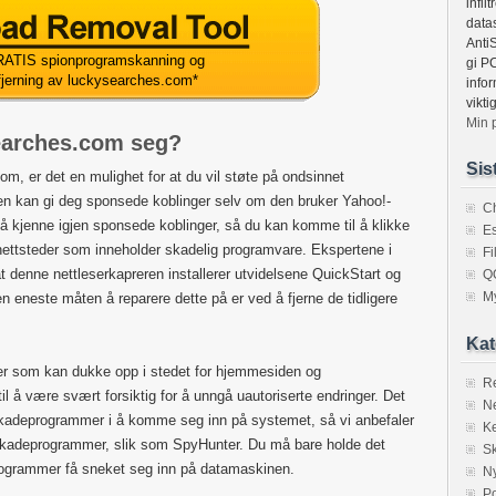
infi
datas
Anti
ATIS spionprogramskanning og
gi P
fjerning av luckysearches.com
*
info
vikt
Min 
earches.com seg?
Sis
om, er det en mulighet for at du vil støte på ondsinnet
n kan gi deg sponsede koblinger selv om den bruker Yahoo!-
C
 å kjenne igjen sponsede koblinger, så du kan komme til å klikke
Es
nettsteder som inneholder skadelig programvare. Ekspertene i
F
 denne nettleserkapreren installerer utvidelsene QuickStart og
Q
M
 eneste måten å reparere dette på er ved å fjerne de tidligere
Kat
er som kan dukke opp i stedet for hjemmesiden og
R
il å være svært forsiktig for å unngå uautoriserte endringer. Det
Ne
skadeprogrammer i å komme seg inn på systemet, så vi anbefaler
K
av skadeprogrammer, slik som SpyHunter. Du må bare holde det
S
eprogrammer få sneket seg inn på datamaskinen.
N
Po