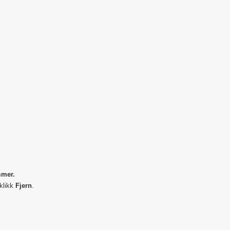
mmer.
klikk
Fjern
.