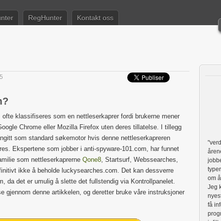
nter
RegHunter
Kontakt oss
5
m?
fte klassifiseres som en nettleserkaprer fordi brukerne mener
oogle Chrome eller Mozilla Firefox uten deres tillatelse. I tillegg
ngitt som standard søkemotor hvis denne nettleserkapreren
"verd
res. Ekspertene som jobber i anti-spyware-101.com, har funnet
årene
amilie som nettleserkaprerne
Qone8
, Startsurf, Webssearches,
jobbe
typer
initivt ikke å beholde luckysearches.com. Det kan dessverre
om å
 da det er umulig å slette det fullstendig via Kontrollpanelet.
Jeg 
ese gjennom denne artikkelen, og deretter bruke våre instruksjoner
nyes
få i
prog