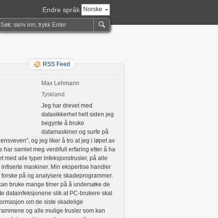
Endre språk
Norske
RSS Feed
Max Lehmann
Tyskland
Jeg har drevet med
datasikkerhet helt siden jeg
begynte å bruke
datamaskiner og surfe på
ensveven", og jeg liker å tro at jeg i løpet av
 har samlet meg verdifull erfaring etter å ha
t med alle typer infeksjonstrusler, på alle
 infiserte maskiner. Min ekspertise handler
 forske på og analysere skadeprogrammer.
kan bruke mange timer på å undersøke de
te datainfeksjonene slik at PC-brukere skal
nformasjon om de siste skadelige
rammene og alle mulige trusler som kan