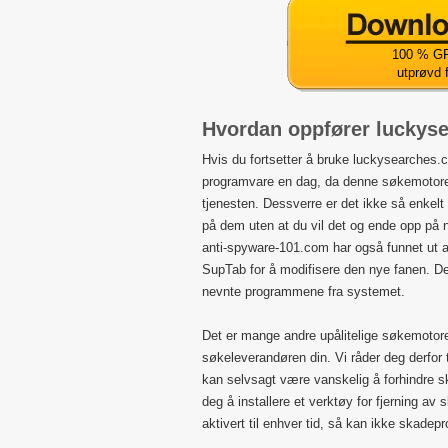
100 % GR
utprøvd 
Hvordan oppfører luckys
Hvis du fortsetter å bruke luckysearches.c
programvare en dag, da denne søkemotore
tjenesten. Dessverre er det ikke så enkelt
på dem uten at du vil det og ende opp på 
anti-spyware-101.com har også funnet ut at
SupTab for å modifisere den nye fanen. Den
nevnte programmene fra systemet.
Det er mange andre upålitelige søkemotor
søkeleverandøren din. Vi råder deg derfor t
kan selvsagt være vanskelig å forhindre 
deg å installere et verktøy for fjerning 
aktivert til enhver tid, så kan ikke skad