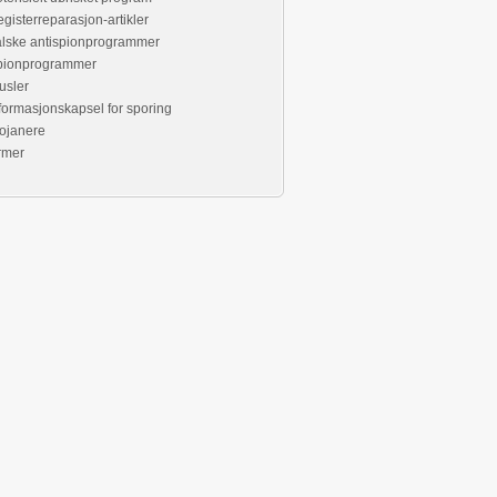
gisterreparasjon-artikler
lske antispionprogrammer
pionprogrammer
usler
formasjonskapsel for sporing
ojanere
rmer