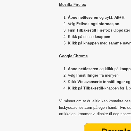
Mozilla Firefox
Åpne nettleseren
og trykk
Alt+H
.
Velg
Feilsøkingsinformasjon.
Finn
Tilbakestill Firefox / Oppdater
Klikk
på denne
knappen
.
Klikk
på
knappen
med
samme nav
Google Chrome
Åpne nettleseren
og
klikk
på
knappe
Velg
Innstillinger
fra menyen.
Klikk
Vis avanserte innstillinger
og
Klikk
på
Tilbakestill
-knappen for å 
Vi minner om at du alltid kan kontakte oss 
luckysearches.com på egen hånd. Hvis du 
artikkelen, kommer vi tilbake til deg snare