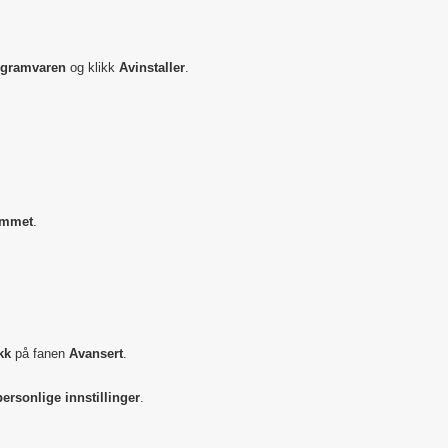
ogramvaren
og klikk
Avinstaller
.
ammet
.
kk
på fanen
Avansert
.
personlige innstillinger
.