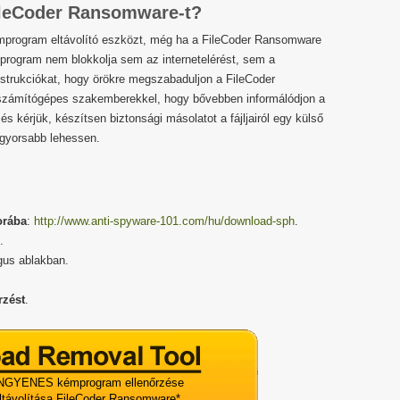
FileCoder Ransomware-t?
program eltávolító eszközt, még ha a FileCoder Ransomware
ló program nem blokkolja sem az internetelérést, sem a
nstrukciókat, hogy örökre megszabaduljon a FileCoder
 számítógépes szakemberekkel, hogy bővebben informálódjon a
 és kérjük, készítsen biztonsági másolatot a fájljairól egy külső
 gyorsabb lehessen.
orába
:
http://www.anti-spyware-101.com/hu/download-sph
.
.
gus ablakban.
rzést
.
NGYENES kémprogram ellenőrzése
eltávolítása FileCoder Ransomware
*