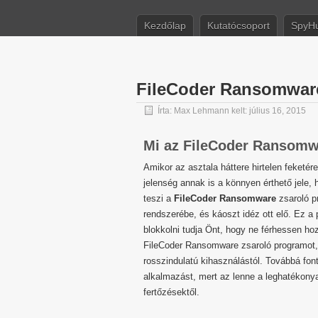
Kezdőlap
Kutatócsoport
SpyHu
FileCoder Ransomwar
Írta:
Max Lehmann
kelt: július 16, 2015
Mi az FileCoder Ransom
Amikor az asztala háttere hirtelen feketér
jelenség annak is a könnyen érthető jele,
teszi a
FileCoder Ransomware
zsaroló p
rendszerébe, és káoszt idéz ott elő. Ez a 
blokkolni tudja Önt, hogy ne férhessen ho
FileCoder Ransomware zsaroló programot
rosszindulatú kihasználástól. Továbbá fo
alkalmazást, mert az lenne a leghatékon
fertőzésektől.