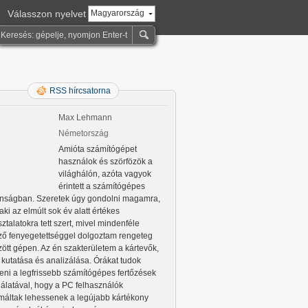
Válasszon nyelvet
Magyarország
RSS hírcsatorna
Max Lehmann
Németország
Amióta számítógépet
használok és szörfözök a
világhálón, azóta vagyok
érintett a számítógépes
onságban. Szeretek úgy gondolni magamra,
aki az elmúlt sok év alatt értékes
ztalatokra tett szert, mivel mindenféle
őző fenyegetettséggel dolgoztam rengeteg
zött gépen. Az én szakterületem a kártevők,
 kutatása és analizálása. Órákat tudok
lteni a legfrissebb számítógépes fertőzések
gálatával, hogy a PC felhasználók
rmáltak lehessenek a legújabb kártékony