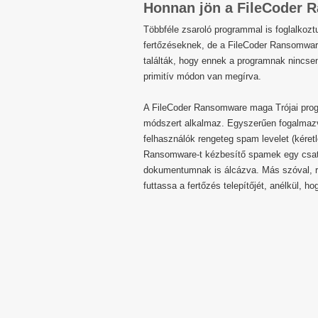
Honnan jön a FileCoder
Többféle zsaroló programmal is foglalkoz
fertőzéseknek, de a FileCoder Ransomware
találták, hogy ennek a programnak nincse
primitív módon van megírva.
A FileCoder Ransomware maga Trójai progr
módszert alkalmaz. Egyszerűen fogalmazva
felhasználók rengeteg spam levelet (kéret
Ransomware-t kézbesítő spamek egy csatol
dokumentumnak is álcázva. Más szóval, r
futtassa a fertőzés telepítőjét, anélkül, h