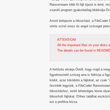
Ransomware több fő fájl típust is érint, min
zsaroló program gyakorlatilag blokkolja Ö
Amint befejezte a titkosítást, a FileCoder
vörös színű orosz és angol szöveget jelen
ATTENTION!
All the important files on your disks
The details can be found in README.t
A fertőzés elvárja Öntől, hogy majd a meg
figyelmeztető szöveg arra is felhívja a f
kódot, azaz kikódolni a fájlokat, az csak
őszinték legyünk, a FileCoder Ransomwar
titkosításhoz, ezért lehetséges lenne oly
titkosított fájlokat. Ehhez találhat eszkö
ezt a profikra bízza.