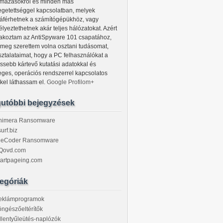
lmazásokról és minden más
egetettséggel kapcsolatban, melyek
áférhetnek a számítógépükhöz, vagy
lyeztethetnek akár teljes hálózatokat. Azért
lakoztam az AntiSpyware 101 csapatához,
 meg szerettem volna osztani tudásomat,
sztalataimat, hogy a PC felhasználókat a
issebb kártevő kutatási adatokkal és
eges, operációs rendszerrel kapcsolatos
kkel láthassam el.
Google Profilom+
utóbbi bejegyzések
himera Ransomware
urf.biz
ileCoder Ransomware
Qovd.com
tartpageing.com
egóriák
eklámprogramok
ngészőeltérítők
llentyűleütés-naplózók