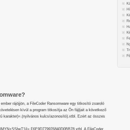
Ká
Hí
Ké
Re
Ha
K
F
Ny
Tr
F
nsomware?
ember rájöjjön, a FileCoder Ransomware egy titkosító zsaroló
követelésen kívül a program titkosítja az Ön fájljait a következő
ű karakter)=.(nyilvános kulcs/azonosító).xtbl. Ezért az összes
N+SSbeT1iI=.F6E9D779976840D0BB78.xtbl. A FileCoder