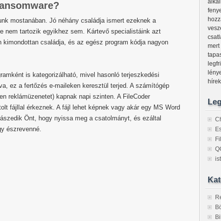
alka
 Ransomware?
feny
hozz
tunk mostanában. Jó néhány családja ismert ezeknek a
veszé
 nem tartozik egyikhez sem. Kártevő specialistáink azt
csat
n kimondottan családja, és az egész program kódja nagyon
mert
tapa
legfr
lény
amként is kategorizálható, mivel hasonló terjeszkedési
híre
, ez a fertőzés e-maileken keresztül terjed. A számítógép
len reklámüzenetet) kapnak napi szinten. A FileCoder
Leg
t fájllal érkeznek. A fájl lehet képnek vagy akár egy MS Word
ászedik Önt, hogy nyissa meg a csatolmányt, és ezáltal
C
ogy észrevenné.
Es
F
Q
is
Kat
R
Bö
Bi