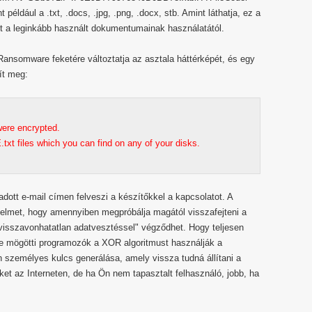
t például a .txt, .docs, .jpg, .png, .docx, stb. Amint láthatja, ez a
nt a leginkább használt dokumentumainak használatától.
 Ransomware feketére változtatja az asztala háttérképét, és egy
ít meg:
 were encrypted.
xt files which you can find on any of your disks.
adott e-mail címen felveszi a készítőkkel a kapcsolatot. A
igyelmet, hogy amennyiben megpróbálja magától visszafejteni a
 "visszavonhatatlan adatvesztéssel" végződhet. Hogy teljesen
e mögötti programozók a XOR algoritmust használják a
an személyes kulcs generálása, amely vissza tudná állítani a
zöket az Interneten, de ha Ön nem tapasztalt felhasználó, jobb, ha