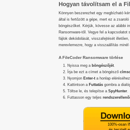
Hogyan távolítsam el a 
Könnyen beszerezhet egy megbízható kém
által is fertőzött a gépe, mert ez a zsaro
böngészőket. Kérjük, kövesse az alábbi i
Ransomware-től. Vegye fel a kapcsolatot
fájlok dekódolását, visszafejtését illetően,
merevlemezre, hogy a visszaállítás minél
A FileCoder Ransomware törlése
Nyissa meg a
böngészőjét
.
Írja be ezt a címet a böngésző
címs
Nyomjon
Enter-t
a honlap eléréséhez
Kattintson a
Futtatás
gombra a dialó
Töltse le, és telepítse a
SpyHunter
.
Futtasson egy teljes
rendszerellenő
100%-osan I
és tesztelt 