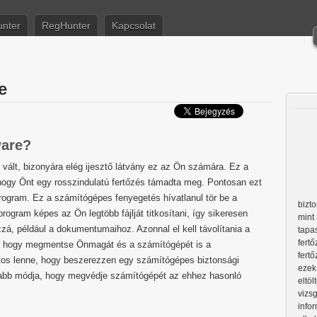
nter
RegHunter
Kapcsolat
e
ware?
e vált, bizonyára elég ijesztő látvány ez az Ön számára. Ez a
 hogy Önt egy rosszindulatú fertőzés támadta meg. Pontosan ezt
rogram. Ez a számítógépes fenyegetés hívatlanul tör be a
bizt
program képes az Ön legtöbb fájlját titkosítani, így sikeresen
mint 
zzá, például a dokumentumaihoz. Azonnal el kell távolítania a
tapas
fert
, hogy megmentse Önmagát és a számítógépét is a
fertő
ntos lenne, hogy beszerezzen egy számítógépes biztonsági
ezek
yabb módja, hogy megvédje számítógépét az ehhez hasonló
eltö
vizs
info