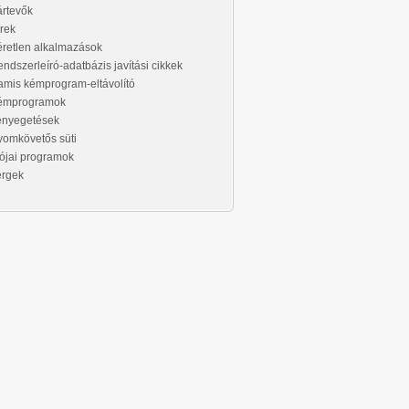
rtevők
rek
retlen alkalmazások
ndszerleíró-adatbázis javítási cikkek
mis kémprogram-eltávolító
émprogramok
enyegetések
omkövetős süti
ójai programok
érgek