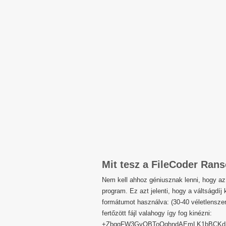
Mit tesz a FileCoder Ra
Nem kell ahhoz géniusznak lenni, hogy az 
program. Ez azt jelenti, hogy a váltságdíj 
formátumot használva: (30-40 véletlenszer
fertőzött fájl valahogy így fog kinézni:
+ZbqqFW3GvQBToOqhndAEmLK1bBCKdIMY