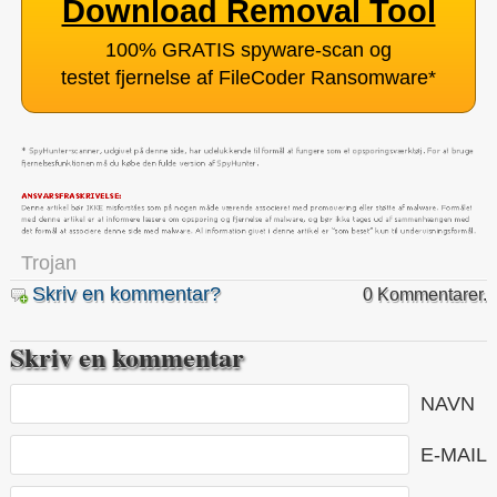
Download Removal Tool
100% GRATIS spyware-scan og
testet fjernelse af FileCoder Ransomware
*
Trojan
Skriv en kommentar?
0 Kommentarer.
Skriv en kommentar
NAVN
E-MAIL