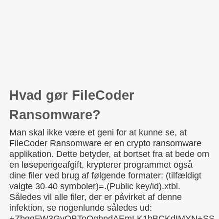
Hvad gør FileCoder
Ransomware?
Man skal ikke være et geni for at kunne se, at
FileCoder Ransomware er en crypto ransomware
applikation. Dette betyder, at bortset fra at bede om
en løsepengeafgift, krypterer programmet også
dine filer ved brug af følgende formater: (tilfældigt
valgte 30-40 symboler)=.(Public key/id).xtbl.
Således vil alle filer, der er påvirket af denne
infektion, se nogenlunde således ud:
+ZbqqFW3GvQBToOqhndAEmLK1bBCKdIMYN+SSbeT1