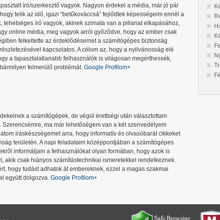
pasztalt író/szerkesztő vagyok. Nagyon érdekel a média, már jó pár
Ké
ogy telik az idő, igazi “betűkováccsá” fejlődtek képességeim ennél a
Re
, tehetséges író vagyok, akinek szimata van a pillanat elkapásához,
Ha
agy online média, meg vagyok arról győződve, hogy az ember csak
K
régiben felkeltette az érdeklődésemet a számítógépes biztonság
F
részletezésével kapcsolatos. A célom az, hogy a nyilvánosság elé
Ny
ogy a tapasztalatlanabb felhasználók is világosan megérthessék,
Tr
 bármilyen felmerülő problémát.
Google Profilom+
F
dekelnek a számítógépek, de végül érettségi után választottam
st. Szerencsémre, ma már lehetőségem van a két szenvedélyem
hatom íráskészségemet arra, hogy informatív és olvasóbarát cikkeket
onság területén. A napi feladataim középpontjában a számítógépes
ekről informáljam a felhasználókat olyan formában, hogy azok is
 akik csak hiányos számítástechnikai ismeretekkel rendelkeznek.
rt, hogy tudást adhatok át embereknek, ezzel a magas szakmai
al együtt dolgozva.
Google Profilom+