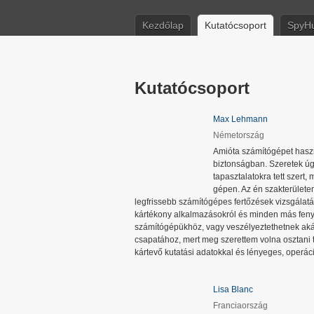
Kezdőlap
Kutatócsoport
SpyHu
Kutatócsoport
Max Lehmann
Németország
Amióta számítógépet haszn
biztonságban. Szeretek úgy
tapasztalatokra tett szert
gépen. Az én szakterületem
legfrissebb számítógépes fertőzések vizsgálat
kártékony alkalmazásokról és minden más feny
számítógépükhöz, vagy veszélyeztethetnek akár
csapatához, mert meg szerettem volna osztani 
kártevő kutatási adatokkal és lényeges, operác
Lisa Blanc
Franciaország