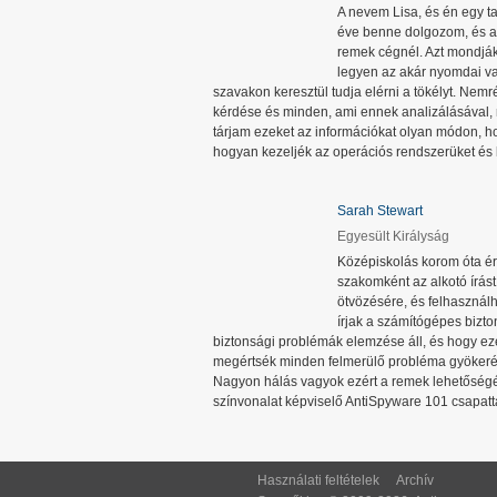
A nevem Lisa, és én egy ta
éve benne dolgozom, és ah
remek cégnél. Azt mondják
legyen az akár nyomdai v
szavakon keresztül tudja elérni a tökélyt. Nem
kérdése és minden, ami ennek analizálásával, 
tárjam ezeket az információkat olyan módon, h
hogyan kezeljék az operációs rendszerüket és
Sarah Stewart
Egyesült Királyság
Középiskolás korom óta ér
szakomként az alkotó írá
ötvözésére, és felhasznál
írjak a számítógépes bizt
biztonsági problémák elemzése áll, és hogy ez
megértsék minden felmerülő probléma gyökerét,
Nagyon hálás vagyok ezért a remek lehetőségé
színvonalat képviselő AntiSpyware 101 csapatt
Használati feltételek
Archív