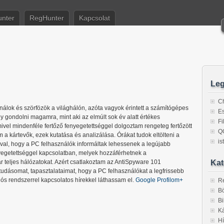
nter
RegHunter
Kapcsolat
Leg
C
álok és szörfözök a világhálón, azóta vagyok érintett a számítógépes
Es
 gondolni magamra, mint aki az elmúlt sok év alatt értékes
F
, mivel mindenféle fertőző fenyegetettséggel dolgoztam rengeteg fertőzött
Q
 a kártevők, ezek kutatása és analizálása. Órákat tudok eltölteni a
is
ával, hogy a PC felhasználók informáltak lehessenek a legújabb
egetettséggel kapcsolatban, melyek hozzáférhetnek a
 teljes hálózatokat. Azért csatlakoztam az AntiSpyware 101
Kat
tudásomat, tapasztalataimat, hogy a PC felhasználókat a legfrissebb
iós rendszerrel kapcsolatos hírekkel láthassam el.
Google Profilom+
R
Bö
Bi
Ká
Hí