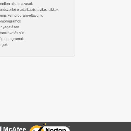
retlen alkalmazások
ndszerleíró-adatbázis javítási cikkek
mis kémprogram-eltávolító
émprogramok
enyegetések
omkövetős süti
ójai programok
érgek