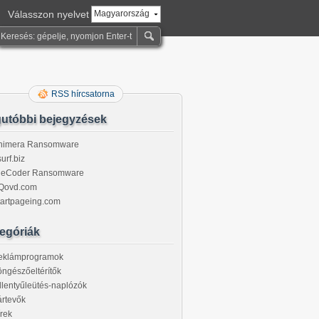
Válasszon nyelvet
Magyarország
RSS hírcsatorna
utóbbi bejegyzések
himera Ransomware
urf.biz
ileCoder Ransomware
Qovd.com
tartpageing.com
egóriák
eklámprogramok
ngészőeltérítők
llentyűleütés-naplózók
rtevők
rek