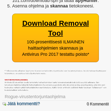
101.com/download-sph ja lataa
SpyHunter
.
Asenna ohjelma ja
skannaa
tietokoneesi.
Download Removal
Tool
100-prosenttisesti ILMAINEN
haittaohjelmien skannaus ja
Antivirus Pro 2017 testattu poisto
*
Rogue-virustentorjuntaohjelma
Jätä kommentti?
0 Kommentit