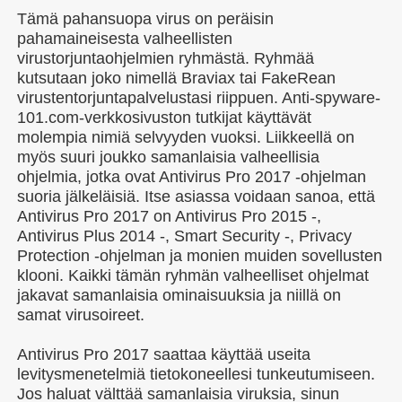
Tämä pahansuopa virus on peräisin
pahamaineisesta valheellisten
virustorjuntaohjelmien ryhmästä. Ryhmää
kutsutaan joko nimellä Braviax tai FakeRean
virustentorjuntapalvelustasi riippuen. Anti-spyware-
101.com-verkkosivuston tutkijat käyttävät
molempia nimiä selvyyden vuoksi. Liikkeellä on
myös suuri joukko samanlaisia valheellisia
ohjelmia, jotka ovat Antivirus Pro 2017 -ohjelman
suoria jälkeläisiä. Itse asiassa voidaan sanoa, että
Antivirus Pro 2017 on Antivirus Pro 2015 -,
Antivirus Plus 2014 -, Smart Security -, Privacy
Protection -ohjelman ja monien muiden sovellusten
klooni. Kaikki tämän ryhmän valheelliset ohjelmat
jakavat samanlaisia ominaisuuksia ja niillä on
samat virusoireet.
Antivirus Pro 2017 saattaa käyttää useita
levitysmenetelmiä tietokoneellesi tunkeutumiseen.
Jos haluat välttää samanlaisia viruksia, sinun