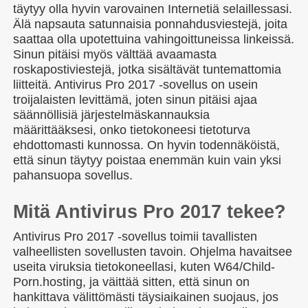
täytyy olla hyvin varovainen Internetiä selaillessasi.
Älä napsauta satunnaisia ponnahdusviestejä, joita
saattaa olla upotettuina vahingoittuneissa linkeissä.
Sinun pitäisi myös välttää avaamasta
roskapostiviestejä, jotka sisältävät tuntemattomia
liitteitä. Antivirus Pro 2017 -sovellus on usein
troijalaisten levittämä, joten sinun pitäisi ajaa
säännöllisiä järjestelmäskannauksia
määrittääksesi, onko tietokoneesi tietoturva
ehdottomasti kunnossa. On hyvin todennäköistä,
että sinun täytyy poistaa enemmän kuin vain yksi
pahansuopa sovellus.
Mitä Antivirus Pro 2017 tekee?
Antivirus Pro 2017 -sovellus toimii tavallisten
valheellisten sovellusten tavoin. Ohjelma havaitsee
useita viruksia tietokoneellasi, kuten W64/Child-
Porn.hosting, ja väittää sitten, että sinun on
hankittava välittömästi täysiaikainen suojaus, jos