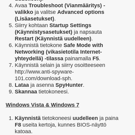
Avaa
Troubleshoot (Vianmääritys) -
valikko
ja valitse
Advanced options
(Lisäasetukset)
.
Siirry kohtaan
Startup Settings
(Käynnistysasetukset)
ja napsauta
Restart (Käynnistä uudelleen)
.
Käynnistä tietokone
Safe Mode with
Networking (vikasietotila Internet-
yhteydellä) -tilassa
painamalla
F5
.
Käynnistä selain ja siirry osoitteeseen
http://www.anti-spyware-
101.com/download-sph.
Lataa
ja asenna
SpyHunter
.
Skannaa
tietokoneesi.
Windows Vista & Windows 7
Käynnistä
tietokoneesi
uudelleen
ja paina
F8
useita kertoja, kunnes BIOS-näyttö
katoaa.