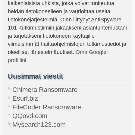
kaikenlaisista uhkista, jotka voivat tunkeutua
heidän tietokoneelleen ja vaurioittaa useita
tietokonejärjestelmiä. Olen liittynyt AntiSpyware
101 -tutkimustiimiin jakaakseni asiantuntemustani
ja tarjotakseni tietokoneen käyttäjille
viimeisimmät haittaohjelmistojen tutkimustiedot ja
oleelliset järjestelmäuutiset.
Oma Google+
profiilini
Uusimmat viestit
Chimera Ransomware
Esurf.biz
FileCoder Ransomware
QQovd.com
Mysearch123.com