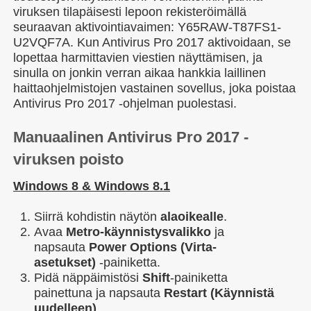
viruksen tilapäisesti lepoon rekisteröimällä
seuraavan aktivointiavaimen: Y65RAW-T87FS1-
U2VQF7A. Kun Antivirus Pro 2017 aktivoidaan, se
lopettaa harmittavien viestien näyttämisen, ja
sinulla on jonkin verran aikaa hankkia laillinen
haittaohjelmistojen vastainen sovellus, joka poistaa
Antivirus Pro 2017 -ohjelman puolestasi.
Manuaalinen Antivirus Pro 2017 -
viruksen poisto
Windows 8 & Windows 8.1
Siirrä kohdistin näytön
alaoikealle
.
Avaa
Metro-käynnistysvalikko
ja
napsauta
Power Options (Virta-
asetukset)
-painiketta.
Pidä näppäimistösi
Shift
-painiketta
painettuna ja napsauta
Restart (Käynnistä
uudelleen)
.