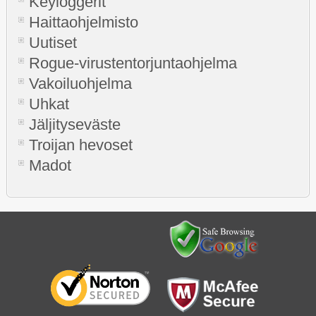
Keyloggerit
Haittaohjelmisto
Uutiset
Rogue-virustentorjuntaohjelma
Vakoiluohjelma
Uhkat
Jäljityseväste
Troijan hevoset
Madot