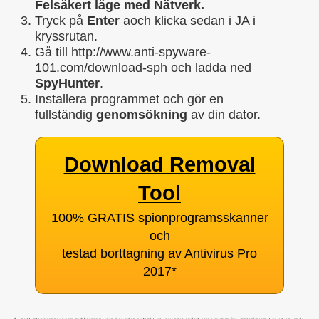
Felsäkert läge med Nätverk.
Tryck på
Enter
aoch klicka sedan i JA i
kryssrutan.
Gå till http://www.anti-spyware-
101.com/download-sph och ladda ned
SpyHunter
.
Installera programmet och gör en
fullständig
genomsökning
av din dator.
Download Removal
Tool
100% GRATIS spionprogramsskanner
och
testad borttagning av Antivirus Pro
2017
*