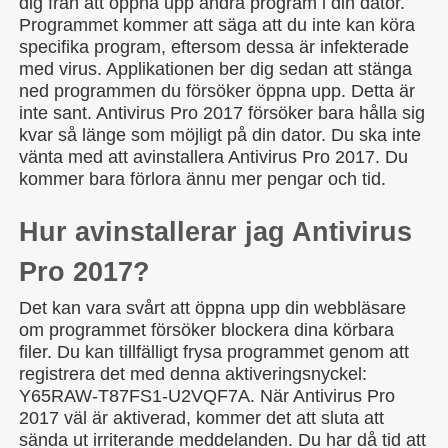
dig från att öppna upp andra program i din dator.
Programmet kommer att säga att du inte kan köra
specifika program, eftersom dessa är infekterade
med virus. Applikationen ber dig sedan att stänga
ned programmen du försöker öppna upp. Detta är
inte sant. Antivirus Pro 2017 försöker bara hålla sig
kvar så länge som möjligt på din dator. Du ska inte
vänta med att avinstallera Antivirus Pro 2017. Du
kommer bara förlora ännu mer pengar och tid.
Hur avinstallerar jag Antivirus
Pro 2017?
Det kan vara svårt att öppna upp din webbläsare
om programmet försöker blockera dina körbara
filer. Du kan tillfälligt frysa programmet genom att
registrera det med denna aktiveringsnyckel:
Y65RAW-T87FS1-U2VQF7A. När Antivirus Pro
2017 väl är aktiverad, kommer det att sluta att
sända ut irriterande meddelanden. Du har då tid att