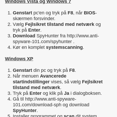
Windows Vista og Windows 7
Genstart
pc'en og tryk på
F8
, når
BIOS
-
skærmen forsvinder.
Vælg
Fejlsikret tilstand med netværk
og
tryk på
Enter
.
Download
SpyHunter fra http://www.anti-
spyware-101.com/spyhunter .
Kør en komplet
systemscanning
.
Windows XP
Genstart
din pc og tryk på
F8
.
Når menuen
Avancerede
startindstillinger
vises, så vælg
Fejlsikret
tilstand med netværk
.
Tryk på
Enter
og klik på
Ja
i dialogboksen.
Gå til http://www.anti-spyware-
101.com/download-sph og download
SpyHunter
.
Installer programmet og
scan
dit system.