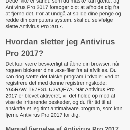
Dette ikke er sandt, som du måske kan gætte, og
Antivirus Pro 2017 forsøger blot at afholde dig fra
at fjerne det. For at undgå at spilde dine penge og
redde din computers system, skal du selvfølge
slette Antivirus Pro 2017.
Hvordan sletter jeg Antivirus
Pro 2017?
Det kan være besværligt at åbne din browser, når
roguen blokerer dine .exe-filer fra at afvikles. Du
kan dog sætte det falske program i "dvale" ved at
registrere det med denne registreringskode:
Y65RAW-T87FS1-U2VQF7A. Når Antivirus Pro
2017 er blevet aktiveret, vil det holde op med at
vise de irriterende beskeder, og du får tid til at
anskaffe et legitimt antimalware-program, som kan
fjerne Antivirus Pro 2017 for dig.
Manuel fjernelse af Antivirus Pro 2017