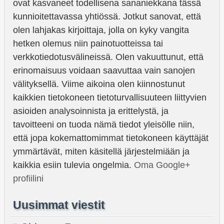
ovat kasvaneet todellisena sananiekkana tässä
kunnioitettavassa yhtiössä. Jotkut sanovat, että
olen lahjakas kirjoittaja, jolla on kyky vangita
hetken olemus niin painotuotteissa tai
verkkotiedotusvälineissä. Olen vakuuttunut, että
erinomaisuus voidaan saavuttaa vain sanojen
välityksellä. Viime aikoina olen kiinnostunut
kaikkien tietokoneen tietoturvallisuuteen liittyvien
asioiden analysoinnista ja erittelystä, ja
tavoitteeni on tuoda nämä tiedot yleisölle niin,
että jopa kokemattomimmat tietokoneen käyttäjät
ymmärtävät, miten käsitellä järjestelmiään ja
kaikkia esiin tulevia ongelmia.
Oma Google+
profiilini
Uusimmat viestit