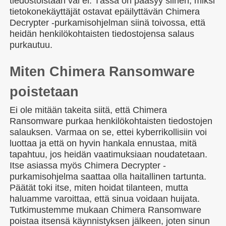
tiedostoistaan vai ei. Tässä on pääsyy siihen, miksi
tietokonekäyttäjät ostavat epäilyttävän Chimera
Decrypter -purkamisohjelman siinä toivossa, että
heidän henkilökohtaisten tiedostojensa salaus
purkautuu.
Miten Chimera Ransomware
poistetaan
Ei ole mitään takeita siitä, että Chimera
Ransomware purkaa henkilökohtaisten tiedostojen
salauksen. Varmaa on se, ettei kyberrikollisiin voi
luottaa ja että on hyvin hankala ennustaa, mitä
tapahtuu, jos heidän vaatimuksiaan noudatetaan.
Itse asiassa myös Chimera Decrypter -
purkamisohjelma saattaa olla haitallinen tartunta.
Päätät toki itse, miten hoidat tilanteen, mutta
haluamme varoittaa, että sinua voidaan huijata.
Tutkimustemme mukaan Chimera Ransomware
poistaa itsensä käynnistyksen jälkeen, joten sinun