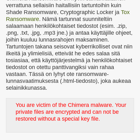
verrattuna sellaisiin haitallisiin tartuntoihin kuin
Shade Ransomware, Cryptographic Locker ja
Tox
Ransomware
. Nämä tartunnat suunniteltiin
salaamaan henkilökohtaiset tiedostot (esim. .zip,
.png, .txt, .jpg, .mp3 jne.) ja antaa käyttäjille ohjeet,
joihin kuuluu lunnasrahojen maksaminen.
Tartuntojen takana seisovat kyberrikolliset ovat niin
ilkeitä ja ylimielisiä, etteivät he edes salaa sitä
tosiasiaa, että käyttöjärjestelmä ja henkilökohtaiset
tiedostot on otettu panttivangiksi vain rahaa
vastaan. Tässä on lyhyt ote ransomware-
lunnasvaatimuksesta (.html-tiedosto), joka aukeaa
selainikkunassa.
You are victim of the Chimera malware. Your
private files are encrypted and can not be
restored without a special key file.