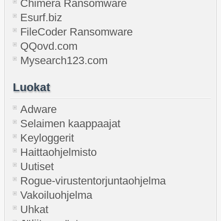
Chimera Ransomware
Esurf.biz
FileCoder Ransomware
QQovd.com
Mysearch123.com
Luokat
Adware
Selaimen kaappaajat
Keyloggerit
Haittaohjelmisto
Uutiset
Rogue-virustentorjuntaohjelma
Vakoiluohjelma
Uhkat