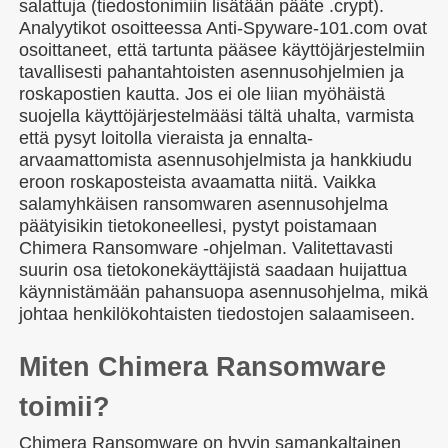
salattuja (tiedostonimiin lisätään pääte .crypt).
Analyytikot osoitteessa Anti-Spyware-101.com ovat
osoittaneet, että tartunta pääsee käyttöjärjestelmiin
tavallisesti pahantahtoisten asennusohjelmien ja
roskapostien kautta. Jos ei ole liian myöhäistä
suojella käyttöjärjestelmääsi tältä uhalta, varmista
että pysyt loitolla vieraista ja ennalta-
arvaamattomista asennusohjelmista ja hankkiudu
eroon roskaposteista avaamatta niitä. Vaikka
salamyhkäisen ransomwaren asennusohjelma
päätyisikin tietokoneellesi, pystyt poistamaan
Chimera Ransomware -ohjelman. Valitettavasti
suurin osa tietokonekäyttäjistä saadaan huijattua
käynnistämään pahansuopa asennusohjelma, mikä
johtaa henkilökohtaisten tiedostojen salaamiseen.
Miten Chimera Ransomware
toimii?
Chimera Ransomware on hyvin samankaltainen