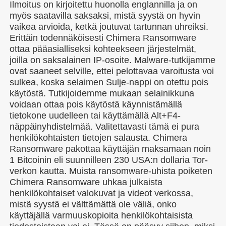
Ilmoitus on kirjoitettu huonolla englannilla ja on
myös saatavilla saksaksi, mistä syystä on hyvin
vaikea arvioida, ketkä joutuvat tartunnan uhreiksi.
Erittäin todennäköisesti Chimera Ransomware
ottaa pääasialliseksi kohteekseen järjestelmät,
joilla on saksalainen IP-osoite. Malware-tutkijamme
ovat saaneet selville, ettei pelottavaa varoitusta voi
sulkea, koska selaimen Sulje-nappi on otettu pois
käytöstä. Tutkijoidemme mukaan selainikkuna
voidaan ottaa pois käytöstä käynnistämällä
tietokone uudelleen tai käyttämällä Alt+F4-
näppäinyhdistelmää. Valitettavasti tämä ei pura
henkilökohtaisten tietojen salausta. Chimera
Ransomware pakottaa käyttäjän maksamaan noin
1 Bitcoinin eli suunnilleen 230 USA:n dollaria Tor-
verkon kautta. Muista ransomware-uhista poiketen
Chimera Ransomware uhkaa julkaista
henkilökohtaiset valokuvat ja videot verkossa,
mistä syystä ei välttämättä ole väliä, onko
käyttäjällä varmuuskopioita henkilökohtaisista