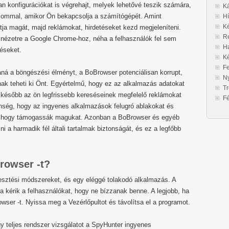
yan konfigurációkat is végrehajt, melyek lehetővé teszik számára,
Ká
lommal, amikor Ön bekapcsolja a számítógépét. Amint
Hí
Ké
atja magát, majd reklámokat, hirdetéseket kezd megjeleníteni.
Re
inézetre a Google Chrome-hoz, néha a felhasználók fel sem
Ha
téseket.
K
F
taná a böngészési élményt, a BoBrowser potenciálisan korrupt,
Ny
knak teheti ki Önt. Egyértelmű, hogy ez az alkalmazás adatokat
Tr
 később az ön legfrissebb kereséseinek megfelelő reklámokat
F
enség, hogy az ingyenes alkalmazások felugró ablakokat és
g, hogy támogassák magukat. Azonban a BoBrowser és egyéb
 a harmadik fél általi tartalmak biztonságát, és ez a legfőbb
rowser -t?
sztési módszereket, és egy eléggé tolakodó alkalmazás. A
 kérik a felhasználókat, hogy ne bízzanak benne. A legjobb, ha
wser -t. Nyissa meg a Vezérlőpultot és távolítsa el a programot.
gy teljes rendszer vizsgálatot a SpyHunter ingyenes