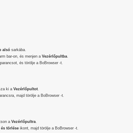
b alsó
sarkába.
arm bar-on, és menjen a
Vezérlőpultba
.
parancsot, és törölje a BoBrowser -t.
sza ki a
Vezérlőpultot
.
rancsra, majd törölje a BoBrowser -t.
ntson a
Vezérlőpultra
.
 és törlése
ikont, majd törölje a BoBrowser -t.