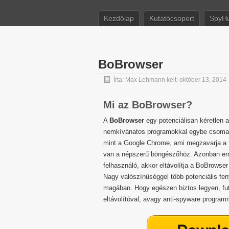
Kezdőlap
Kutatócsoport
SpyHu
BoBrowser
Írta:
Max Lehmann
kelt: október 13, 2014
Mi az BoBrowser?
A
BoBrowser
egy potenciálisan kéretlen 
nemkívánatos programokkal egybe csomago
mint a Google Chrome, ami megzavarja a f
van a népszerű böngészőhöz. Azonban err
felhasználó, akkor eltávolítja a BoBrowse
Nagy valószínűséggel több potenciális feny
magában. Hogy egészen biztos legyen, fut
eltávolítóval, avagy anti-spyware program