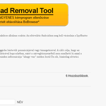
NGYENES kémprogram ellenőrzése
ztelt eltávolítása BoBrowser
*
6 Hozzászólások.
NÉV