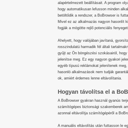
alapértelmezett beállításait. A program ol
hogy automatikusan lefusson minden alka
betöltődik a rendszer, a BoBrowser is futt
Mivel ez az alkalmazás nagyon hasonlít k
fogják a mögötte rejlő potenciális fenyege
Ahelyett, hogy valójában javítaná, gyorsí
rosszindulatú harmadik fél általi tartalma
gyűjt az Ön böngészési szokásairól, hogy
jelenítse meg. Ez egy nagyon gyakori jel
egyéb típusú reklámokat jelenítenek me
hasonló alkalmazások nem tudják garantálni
ok, amiért érdemes lenne eltávolítania.
Hogyan távolítsa el a BoB
A BoBrowser gyakran használ gyanús terje
számítógépes biztonsági szakemberek arra
azonnal eltávolítja számítógépéről a BoBro
A manuális eltávolítás után futtasson le e