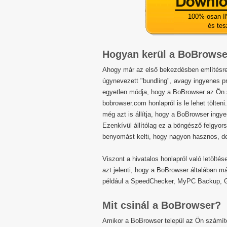
100%-osan I
és tes
Hogyan kerül a BoBrowse
Ahogy már az első bekezdésben említésre
úgynevezett "bundling", avagy ingyenes 
egyetlen módja, hogy a BoBrowser az Ön s
bobrowser.com honlapról is le lehet tölten
még azt is állítja, hogy a BoBrowser ingye
Ezenkívül állítólag ez a böngésző felgyors
benyomást kelti, hogy nagyon hasznos, de
Viszont a hivatalos honlapról való letölté
azt jelenti, hogy a BoBrowser általában m
például a SpeedChecker, MyPC Backup, 
Mit csinál a BoBrowser?
Amikor a BoBrowser települ az Ön számít