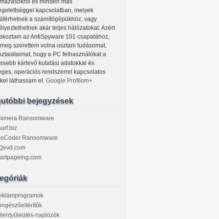
lmazásokról és minden más
egetettséggel kapcsolatban, melyek
áférhetnek a számítógépükhöz, vagy
lyeztethetnek akár teljes hálózatokat. Azért
lakoztam az AntiSpyware 101 csapatához,
 meg szerettem volna osztani tudásomat,
sztalataimat, hogy a PC felhasználókat a
issebb kártevő kutatási adatokkal és
eges, operációs rendszerrel kapcsolatos
kkel láthassam el.
Google Profilom+
utóbbi bejegyzések
himera Ransomware
urf.biz
ileCoder Ransomware
Qovd.com
tartpageing.com
egóriák
eklámprogramok
ngészőeltérítők
llentyűleütés-naplózók