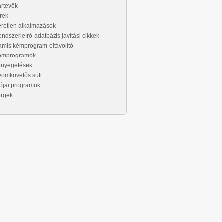
rtevők
rek
retlen alkalmazások
ndszerleíró-adatbázis javítási cikkek
mis kémprogram-eltávolító
émprogramok
enyegetések
omkövetős süti
ójai programok
érgek