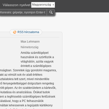
Válasszon nyelvet
Magyarország
RSS hírcsatorna
Max Lehmann
Németország
Amióta számítógépet
használok és szörfözök a
világhálón, azóta vagyok
érintett a számítógépes
onságban. Szeretek úgy gondolni magamra,
aki az elmúlt sok év alatt értékes
ztalatokra tett szert, mivel mindenféle
őző fenyegetettséggel dolgoztam rengeteg
zött gépen. Az én szakterületem a kártevők,
 kutatása és analizálása. Órákat tudok
lteni a legfrissebb számítógépes fertőzések
gálatával, hogy a PC felhasználók
rmáltak lehessenek a legújabb kártékony