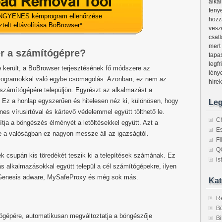
alka
feny
NGYENES kémprogram ellenőrzése
hozz
ztelt eltávolítása BoBrowser
*
veszé
csat
mert
r a számítógépre?
tapa
legfr
 került, a BoBrowser terjesztésének fő módszere az
lény
programokkal való egybe csomagolás. Azonban, ez nem az
híre
zámítógépére települjön. Egyrészt az alkalmazást a
i. Ez a honlap egyszerűen és hitelesen néz ki, különösen, hogy
Leg
nes vírusirtóval és kártevő védelemmel együtt tölthető le.
C
ítja a böngészés élményét a letöltésekkel együtt. Azt a
Es
 a valóságban ez nagyon messze áll az igazságtól.
F
Q
sek csupán kis töredékét teszik ki a telepítések számának. Ez
is
ás alkalmazásokkal együtt települ a cél számítógépekre, ilyen
Genesis adware, MySafeProxy és még sok más.
Kat
R
Bö
ógépére, automatikusan megváltoztatja a böngészője
Bi