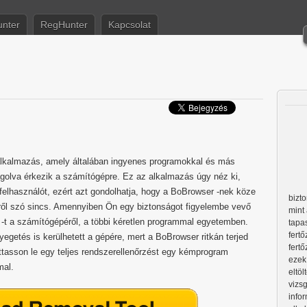
nter
RegHunter
Kapcsolat
alkalmazás, amely általában ingyenes programokkal és más
lva érkezik a számítógépre. Ez az alkalmazás úgy néz ki,
elhasználót, ezért azt gondolhatja, hogy a BoBrowser -nek köze
bizt
ől szó sincs. Amennyiben Ön egy biztonságot figyelembe vevő
mint 
r -t a számítógépéről, a többi kéretlen programmal egyetemben.
tapas
fert
egetés is kerülhetett a gépére, mert a BoBrowser ritkán terjed
fertő
tasson le egy teljes rendszerellenőrzést egy kémprogram
ezek
mal.
eltö
vizs
info