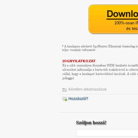
100%-osan I
és tes
Kéretlen alkalmazások
Hozzászól?
Szóljon hozzá!