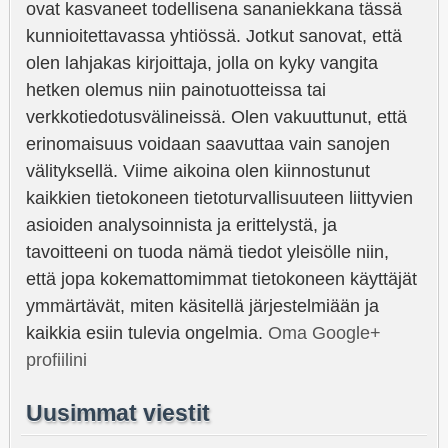
ovat kasvaneet todellisena sananiekkana tässä
kunnioitettavassa yhtiössä. Jotkut sanovat, että
olen lahjakas kirjoittaja, jolla on kyky vangita
hetken olemus niin painotuotteissa tai
verkkotiedotusvälineissä. Olen vakuuttunut, että
erinomaisuus voidaan saavuttaa vain sanojen
välityksellä. Viime aikoina olen kiinnostunut
kaikkien tietokoneen tietoturvallisuuteen liittyvien
asioiden analysoinnista ja erittelystä, ja
tavoitteeni on tuoda nämä tiedot yleisölle niin,
että jopa kokemattomimmat tietokoneen käyttäjät
ymmärtävät, miten käsitellä järjestelmiään ja
kaikkia esiin tulevia ongelmia.
Oma Google+
profiilini
Uusimmat viestit