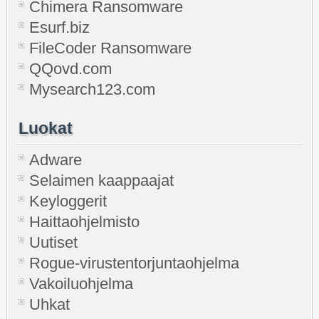
Chimera Ransomware
Esurf.biz
FileCoder Ransomware
QQovd.com
Mysearch123.com
Luokat
Adware
Selaimen kaappaajat
Keyloggerit
Haittaohjelmisto
Uutiset
Rogue-virustentorjuntaohjelma
Vakoiluohjelma
Uhkat