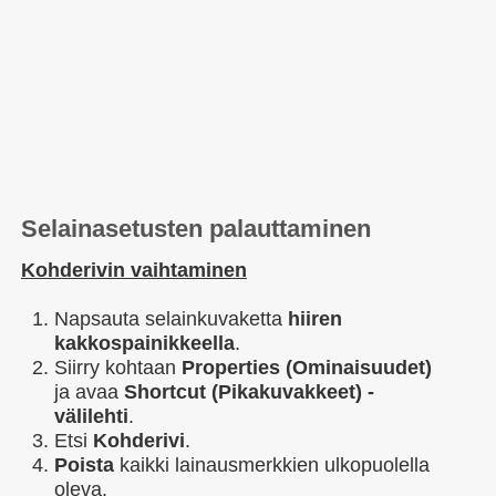
Selainasetusten palauttaminen
Kohderivin vaihtaminen
Napsauta selainkuvaketta
hiiren
kakkospainikkeella
.
Siirry kohtaan
Properties (Ominaisuudet)
ja avaa
Shortcut (Pikakuvakkeet) -
välilehti
.
Etsi
Kohderivi
.
Poista
kaikki lainausmerkkien ulkopuolella
oleva.