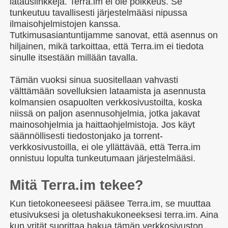
latauslinkkejä. Terra.im ei ole poikkeus. Se
tunkeutuu tavallisesti järjestelmääsi nipussa
ilmaisohjelmistojen kanssa.
Tutkimusasiantuntijamme sanovat, että asennus on
hiljainen, mikä tarkoittaa, että Terra.im ei tiedota
sinulle itsestään millään tavalla.
Tämän vuoksi sinua suositellaan vahvasti
välttämään sovelluksien lataamista ja asennusta
kolmansien osapuolten verkkosivustoilta, koska
niissä on paljon asennusohjelmia, jotka jakavat
mainosohjelmia ja haittaohjelmistoja. Jos käyt
säännöllisesti tiedostonjako ja torrent-
verkkosivustoilla, ei ole yllättävää, että Terra.im
onnistuu lopulta tunkeutumaan järjestelmääsi.
Mitä Terra.im tekee?
Kun tietokoneeseesi pääsee Terra.im, se muuttaa
etusivuksesi ja oletushakukoneeksesi terra.im. Aina
kun yrität suorittaa hakua tämän verkkosivuston