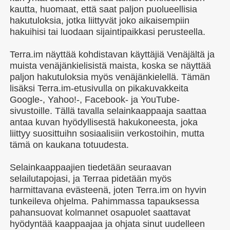
kautta, huomaat, että saat paljon puolueellisia
hakutuloksia, jotka liittyvät joko aikaisempiin
hakuihisi tai luodaan sijaintipaikkasi perusteella.
Terra.im näyttää kohdistavan käyttäjiä Venäjältä ja
muista venäjänkielisistä maista, koska se näyttää
paljon hakutuloksia myös venäjänkielellä. Tämän
lisäksi Terra.im-etusivulla on pikakuvakkeita
Google-, Yahoo!-, Facebook- ja YouTube-
sivustoille. Tällä tavalla selainkaappaaja saattaa
antaa kuvan hyödyllisestä hakukoneesta, joka
liittyy suosittuihn sosiaalisiin verkostoihin, mutta
tämä on kaukana totuudesta.
Selainkaappaajien tiedetään seuraavan
selailutapojasi, ja Terraa pidetään myös
harmittavana evästeenä, joten Terra.im on hyvin
tunkeileva ohjelma. Pahimmassa tapauksessa
pahansuovat kolmannet osapuolet saattavat
hyödyntää kaappaajaa ja ohjata sinut uudelleen