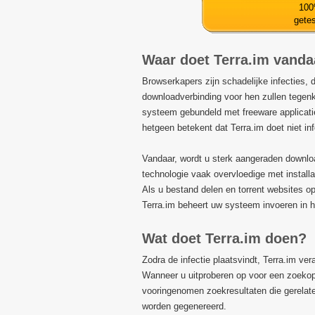
100
getes
Waar doet Terra.im vand
Browserkapers zijn schadelijke infecties, d
downloadverbinding voor hen zullen tegenk
systeem gebundeld met freeware applicaties
hetgeen betekent dat Terra.im doet niet in
Vandaar, wordt u sterk aangeraden downlo
technologie vaak overvloedige met install
Als u bestand delen en torrent websites o
Terra.im beheert uw systeem invoeren in h
Wat doet Terra.im doen?
Zodra de infectie plaatsvindt, Terra.im ve
Wanneer u uitproberen op voor een zoekopd
vooringenomen zoekresultaten die gerelate
worden gegenereerd.