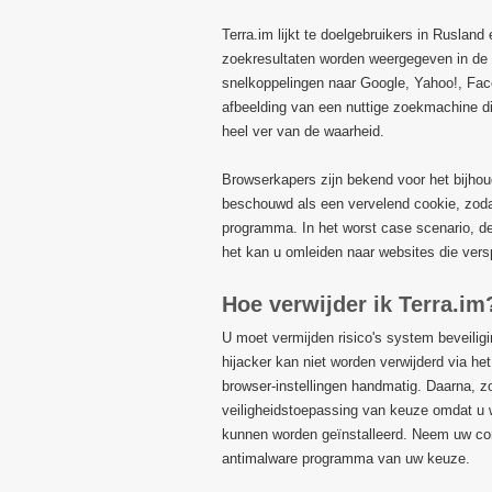
Terra.im lijkt te doelgebruikers in Rusla
zoekresultaten worden weergegeven in de 
snelkoppelingen naar Google, Yahoo!, Fa
afbeelding van een nuttige zoekmachine di
heel ver van de waarheid.
Browserkapers zijn bekend voor het bijho
beschouwd als een vervelend cookie, zodat
programma. In het worst case scenario, de
het kan u omleiden naar websites die ver
Hoe verwijder ik Terra.im
U moet vermijden risico's system beveiligi
hijacker kan niet worden verwijderd via h
browser-instellingen handmatig. Daarna, z
veiligheidstoepassing van keuze omdat u w
kunnen worden geïnstalleerd. Neem uw com
antimalware programma van uw keuze.