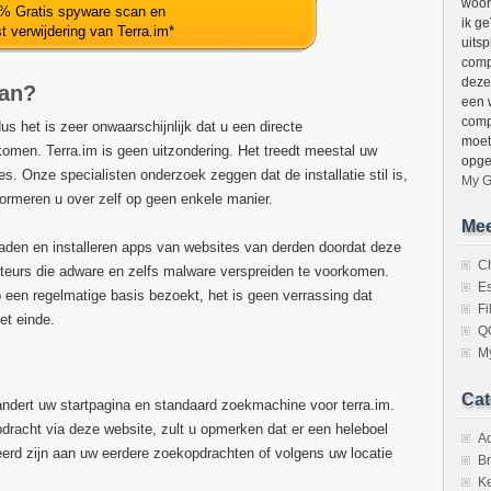
woor
% Gratis spyware scan en
ik g
t verwijdering van Terra.im
*
uitsp
comp
deze
aan?
een 
comp
us het is zeer onwaarschijnlijk dat u een directe
moet
omen. Terra.im is geen uitzondering. Het treedt meestal uw
opge
. Onze specialisten onderzoek zeggen dat de installatie stil is,
My G
formeren u over zelf op geen enkele manier.
Mee
aden en installeren apps van websites van derden doordat deze
C
ateurs die adware en zelfs malware verspreiden te voorkomen.
Es
p een regelmatige basis bezoekt, het is geen verrassing dat
F
et einde.
Q
M
Cat
randert uw startpagina en standaard zoekmachine voor terra.im.
racht via deze website, zult u opmerken dat er een heleboel
A
erd zijn aan uw eerdere zoekopdrachten of volgens uw locatie
Br
K