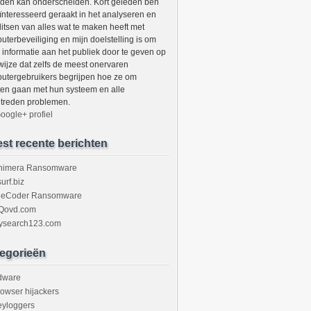
den kan onderscheiden. Kort geleden ben
eïnteresseerd geraakt in het analyseren en
litsen van alles wat te maken heeft met
uterbeveiliging en mijn doelstelling is om
 informatie aan het publiek door te geven op
wijze dat zelfs de meest onervaren
utergebruikers begrijpen hoe ze om
en gaan met hun systeem en alle
treden problemen.
oogle+ profiel
st recente berichten
himera Ransomware
urf.biz
ileCoder Ransomware
Qovd.com
ysearch123.com
egorieën
dware
owser hijackers
eyloggers