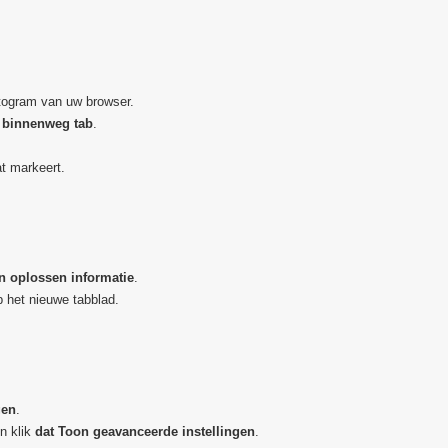
togram van uw browser.
e
binnenweg
tab
.
at markeert.
n oplossen
informatie
.
 het nieuwe tabblad.
gen
.
n klik
dat Toon geavanceerde instellingen
.