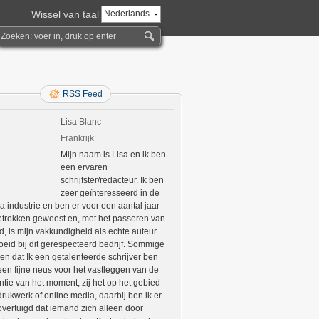
Wissel van taal
Nederlands
RSS Feed
Lisa Blanc
Frankrijk
Mijn naam is Lisa en ik ben
een ervaren
schrijfster/redacteur. Ik ben
zeer geïnteresseerd in de
a industrie en ben er voor een aantal jaar
betrokken geweest en, met het passeren van
jd, is mijn vakkundigheid als echte auteur
oeid bij dit gerespecteerd bedrijf. Sommige
en dat Ik een getalenteerde schrijver ben
een fijne neus voor het vastleggen van de
ntie van het moment, zij het op het gebied
drukwerk of online media, daarbij ben ik er
overtuigd dat iemand zich alleen door