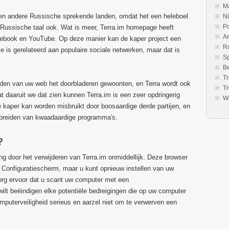
M
nd en andere Russische sprekende landen, omdat het een heleboel
N
P
Russische taal ook. Wat is meer, Terra.im homepage heeft
Ar
cebook en YouTube. Op deze manier kan de kaper project een
R
e is gerelateerd aan populaire sociale netwerken, maar dat is
S
B
Tr
uden van uw web het doorbladeren gewoonten, en Terra wordt ook
Tr
 daaruit we dat zien kunnen Terra.im is een zeer opdringerig
W
 kaper kan worden misbruikt door boosaardige derde partijen, en
spreiden van kwaadaardige programma's.
?
ng door het verwijderen van Terra.im onmiddellijk. Deze browser
et Configuratiescherm, maar u kunt opnieuw instellen van uw
org ervoor dat u scant uw computer met een
ilt beëindigen elke potentiële bedreigingen die op uw computer
puterveiligheid serieus en aarzel niet om te verwerven een