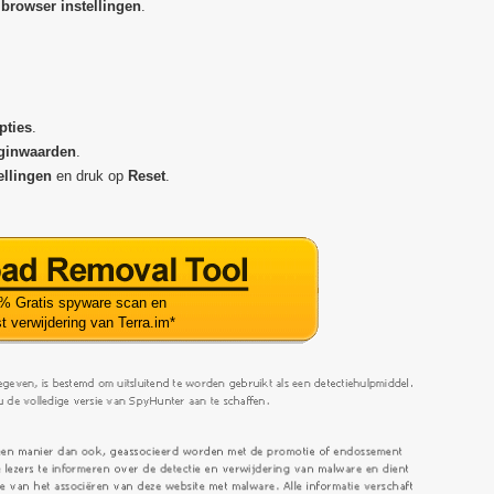
 browser
instellingen
.
pties
.
ginwaarden
.
ellingen
en druk op
Reset
.
% Gratis spyware scan en
t verwijdering van Terra.im
*