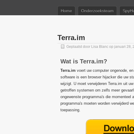
Home
Onderzoeksteam
SpyHu
Terra.im
Geplaatst door
Lisa Blanc
op januari 28,
Wat is Terra.im?
Terra.im
voert uw computer ongenode, en de
software is een browser hijacker die uw
wijzigt. U moet verwijderen Terra.im uit u
getroffen systemen om zelfs meer gevaarlijk
ongewenste programma's die momenteel aan
programma's moeten worden verwijderd we
toepassing.