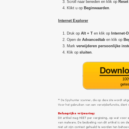
Scroll naar beneden en klik op
Reset
Klikt u op
Beginwaarden
.
Internet Explorer
Druk op
Alt + T
en klik op
Internet
-
O
Open de
Advanced
tab
en klik op
Be
Mark
verwijderen persoonlijke inst
Klik op
sluiten
.
100
getes