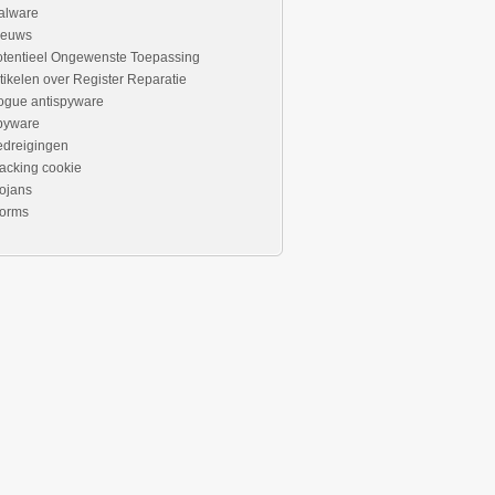
alware
ieuws
otentieel Ongewenste Toepassing
tikelen over Register Reparatie
ogue antispyware
pyware
edreigingen
acking cookie
ojans
orms