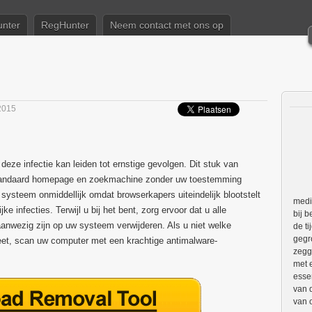
nter
RegHunter
Neem contact met ons op
 2015
ze infectie kan leiden tot ernstige gevolgen. Dit stuk van
 standaard homepage en zoekmachine zonder uw toestemming
w systeem onmiddellijk omdat browserkapers uiteindelijk blootstelt
medi
e infecties. Terwijl u bij het bent, zorg ervoor dat u alle
bij 
wezig zijn op uw systeem verwijderen. Als u niet welke
de ti
gegr
et, scan uw computer met een krachtige antimalware-
zegg
met 
esse
van 
van 