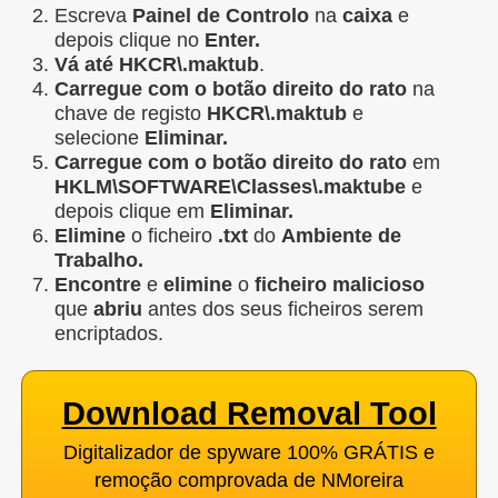
Escreva
Painel de Controlo
na
caixa
e
depois clique no
Enter.
Vá até HKCR\.maktub
.
Carregue com o botão direito do rato
na
chave de registo
HKCR\.maktub
e
selecione
Eliminar.
Carregue com o botão direito do rato
em
HKLM\SOFTWARE\Classes\.maktube
e
depois clique em
Eliminar.
Elimine
o ficheiro
.txt
do
Ambiente de
Trabalho.
Encontre
e
elimine
o
ficheiro malicioso
que
abriu
antes dos seus ficheiros serem
encriptados.
Download Removal Tool
Digitalizador de spyware 100% GRÁTIS e
remoção comprovada de NMoreira