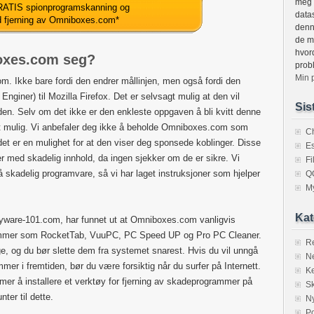
meg 
ATIS spionprogramskanning og
datas
d fjerning av Omniboxes.com
*
denne
de m
hvor
oxes.com seg?
prob
Min 
om. Ikke bare fordi den endrer mållinjen, men også fordi den
 Enginer) til Mozilla Firefox. Det er selvsagt mulig at den vil
Sis
tiden. Selv om det ikke er den enkleste oppgaven å bli kvitt denne
st mulig. Vi anbefaler deg ikke å beholde Omniboxes.com som
C
et er en mulighet for at den viser deg sponsede koblinger. Disse
Es
er med skadelig innhold, da ingen sjekker om de er sikre. Vi
F
på skadelig programvare, så vi har laget instruksjoner som hjelper
Q
M
Kat
pyware-101.com, har funnet ut at Omniboxes.com vanligvis
mmer som RocketTab, VuuPC, PC Speed UP og Pro PC Cleaner.
R
e, og du bør slette dem fra systemet snarest. Hvis du vil unngå
Ne
r i fremtiden, bør du være forsiktig når du surfer på Internett.
K
emmer å installere et verktøy for fjerning av skadeprogrammer på
S
ter til dette.
N
Po