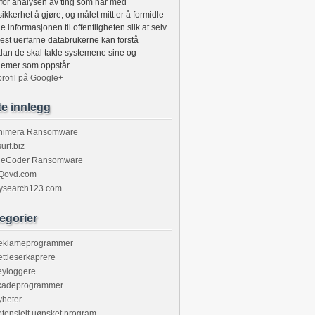
for analysen av ting som har med
ikkerhet å gjøre, og målet mitt er å formidle
 informasjonen til offentligheten slik at selv
est uerfarne databrukerne kan forstå
dan de skal takle systemene sine og
lemer som oppstår.
profil på Google+
te innlegg
himera Ransomware
urf.biz
ileCoder Ransomware
Qovd.com
ysearch123.com
egorier
eklameprogrammer
ttleserkaprere
eyloggere
kadeprogrammer
yheter
tensielt uønsket program