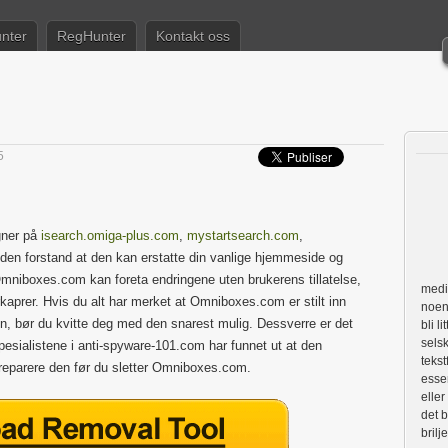
nter
RegHunter
Kontakt oss
5
gner på
isearch.omiga-plus.com
,
mystartsearch.com
,
i den forstand at den kan erstatte din vanlige hjemmeside og
Omniboxes.com kan foreta endringene uten brukerens tillatelse,
medie
kaprer. Hvis du alt har merket at Omniboxes.com er stilt inn
noen 
 bør du kvitte deg med den snarest mulig. Dessverre er det
bli l
selsk
esialistene i anti-spyware-101.com har funnet ut at den
tekst
 reparere den før du sletter Omniboxes.com.
essen
eller
det b
brilj