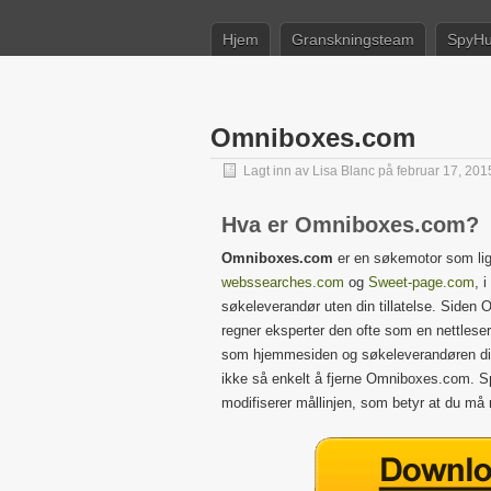
Hjem
Granskningsteam
SpyHu
Omniboxes.com
Lagt inn av
Lisa Blanc
på februar 17, 201
Hva er Omniboxes.com?
Omniboxes.com
er en søkemotor som li
webssearches.com
og
Sweet-page.com
, 
søkeleverandør uten din tillatelse. Siden 
regner eksperter den ofte som en nettleser
som hjemmesiden og søkeleverandøren din,
ikke så enkelt å fjerne Omniboxes.com. Sp
modifiserer mållinjen, som betyr at du må