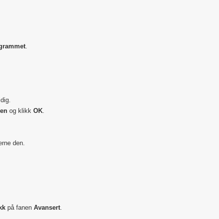
ogrammet
.
dig.
sen
og klikk
OK
.
erne den.
kk
på fanen
Avansert
.