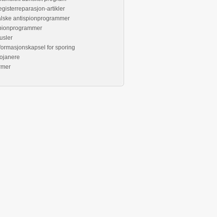
gisterreparasjon-artikler
lske antispionprogrammer
pionprogrammer
usler
formasjonskapsel for sporing
ojanere
rmer