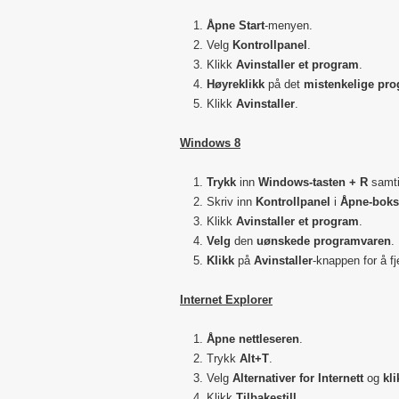
Åpne Start
-menyen.
Velg
Kontrollpanel
.
Klikk
Avinstaller et program
.
Høyreklikk
på det
mistenkelige pr
Klikk
Avinstaller
.
Windows 8
Trykk
inn
Windows-tasten + R
samti
Skriv inn
Kontrollpanel
i
Åpne-bok
Klikk
Avinstaller et program
.
Velg
den
uønskede programvaren
.
Klikk
på
Avinstaller
-knappen for å fj
Internet Explorer
Åpne nettleseren
.
Trykk
Alt+T
.
Velg
Alternativer for Internett
og
kli
Klikk
Tilbakestill
.