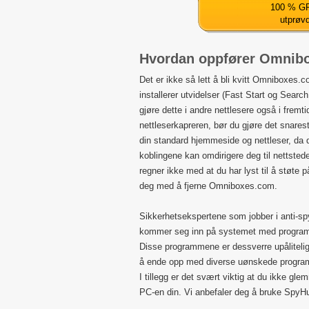
100 % GR
utprøv
Hvordan oppfører Omnib
Det er ikke så lett å bli kvitt Omniboxes.c
installerer utvidelser (Fast Start og Search
gjøre dette i andre nettlesere også i frem
nettleserkapreren, bør du gjøre det snare
din standard hjemmeside og nettleser, da d
koblingene kan omdirigere deg til nettsted
regner ikke med at du har lyst til å støte 
deg med å fjerne Omniboxes.com.
Sikkerhetsekspertene som jobber i anti-s
kommer seg inn på systemet med progra
Disse programmene er dessverre upålitelig
å ende opp med diverse uønskede programme
I tillegg er det svært viktig at du ikke gl
PC-en din. Vi anbefaler deg å bruke SpyHun