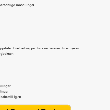
personlige innstillinger
.
ppdater Firefox
-knappen hvis nettleseren din er nyere).
ogboksen
.
illinger
.
llinger
.
lbakestill
igjen.