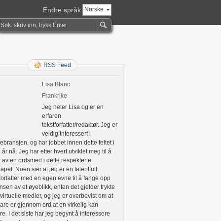
Endre språk
Norske
RSS Feed
Lisa Blanc
Frankrike
Jeg heter Lisa og er en
erfaren
tekstforfatter/redaktør. Jeg er
veldig interessert i
bransjen, og har jobbet innen dette feltet i
år nå. Jeg har etter hvert utviklet meg til å
itt av en ordsmed i dette respekterte
apet. Noen sier at jeg er en talentfull
forfatter med en egen evne til å fange opp
sen av et øyeblikk, enten det gjelder trykte
 virtuelle medier, og jeg er overbevist om at
are er gjennom ord at en virkelig kan
ere. I det siste har jeg begynt å interessere