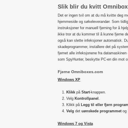
Slik blir du kvitt Omnibo
Det er ingen tvil om at du må kvitte deg
hjemmeside og søkeleverandør. Som tidlige
instruksjoner for manuell fjerning for å hje
ikke tror at du kommer til å kunne fjerne 
også kan slette infeksjoner automatisk. Du 
skadeprogrammer, installere det på system
fjernet alle infeksjonene fra datamaskinen d
som SpyHunter, beskytte PC-en din mot on
Fjerne Omniboxes.com
Windows XP
Klikk
på
Start
-knappen.
Velg
Kontrollpanel
.
Klikk på
Legg til eller fjern progra
Velg
det
uønskede programmet
og 
Windows 7 og Vista