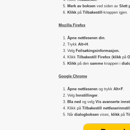
Merk av boksen
ved siden av
Slett 
Klikk
på
Tilbakestill
-knappen igjen.
Mozilla Firefox
Åpne nettleseren din
.
Trykk
Alt+H
.
Velg
Feilsøkingsinformasjon.
Klikk
Tilbakestill Firefox
(
klikk
på
O
Klikk
på den
samme
knappen i
dial
Google Chrome
Åpne nettleseren
og trykk
Alt+F
.
Velg
Innstillinger
.
Bla ned
og velg
Vis avanserte innst
Klikk på
Tilbakestill nettleserinnsti
Når
dialogboksen
vises,
klikk
på
Ti