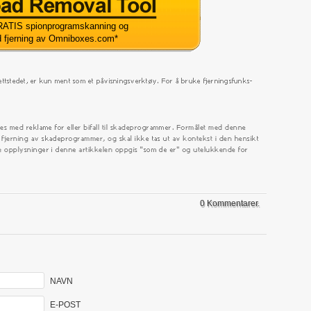
ATIS spionprogramskanning og
d fjerning av Omniboxes.com
*
0 Kommentarer.
NAVN
E-POST