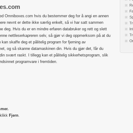
Re
xes.com
Fa
 med Omniboxes.com hvis du bestemmer deg for å angi en annen
S
re nevnt er dette ikke særlig enkelt, så vi har satt sammen
Tr
lpe deg. Hvis du er en mindre erfaren databruker og rett og slett
In
Tr
denne nettleserkapreren selv, så gjør vi deg oppmerksom på at du
O
kan skaffe deg et pålitelig program for fjerning av
et, og så skanne datamaskinen din. Hvis du gjør det, får du
in svært raskt. I tillegg kan et pålitelig sikkerhetsprogram, slik
dsinnet programvare i fremtiden.
mmer.
klikk
Fjern
.