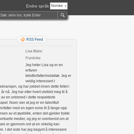
Endre språk
Norske
RSS Feed
Lisa Blanc
Frankrike
Jeg heter Lisa og er en
erfaren
tekstforfatter/redaktør. Jeg er
veldig interessert i
bransjen, og har jobbet innen dette feltet i
år nå. Jeg har etter hvert utviklet meg til å
itt av en ordsmed i dette respekterte
apet. Noen sier at jeg er en talentfull
forfatter med en egen evne til å fange opp
sen av et øyeblikk, enten det gjelder trykte
 virtuelle medier, og jeg er overbevist om at
are er gjennom ord at en virkelig kan
ere. I det siste har jeg begynt å interessere