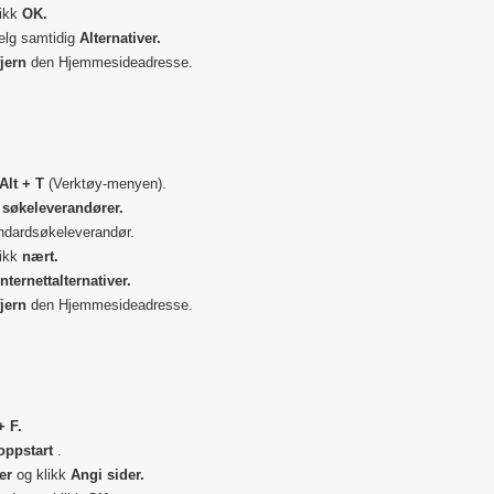
likk
OK.
elg samtidig
Alternativer.
jern
den Hjemmesideadresse.
Alt + T
(Verktøy-menyen).
søkeleverandører.
ndardsøkeleverandør.
likk
nært.
Internettalternativer.
jern
den Hjemmesideadresse.
+ F.
oppstart
.
er
og klikk
Angi sider.