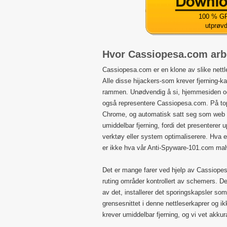
100 % GR
utprøv
Hvor Cassiopesa.com arb
Cassiopesa.com er en klone av slike nett
Alle disse hijackers-som krever fjerning
rammen. Unødvendig å si, hjemmesiden og 
også representere Cassiopesa.com. På top
Chrome, og automatisk satt seg som web 
umiddelbar fjerning, fordi det presenterer 
verktøy eller system optimaliserere. Hva e
er ikke hva vår Anti-Spyware-101.com malw
Det er mange farer ved hjelp av Cassiop
ruting områder kontrollert av schemers. D
av det, installerer det sporingskapsler so
grensesnittet i denne nettleserkaprer og i
krever umiddelbar fjerning, og vi vet akku