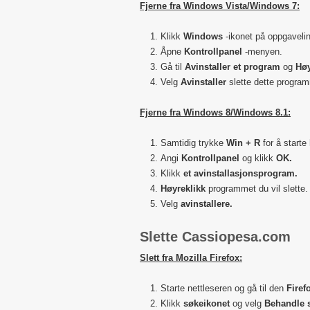
Fjerne fra Windows Vista/Windows 7:
Klikk
Windows
-ikonet på oppgavelin
Åpne
Kontrollpanel
-menyen.
Gå til
Avinstaller et program
og
Høy
Velg
Avinstaller
slette dette progra
Fjerne fra Windows 8/Windows 8.1:
Samtidig trykke
Win + R
for å starte
Angi
Kontrollpanel
og klikk
OK.
Klikk
et avinstallasjonsprogram.
Høyreklikk
programmet du vil slette.
Velg
avinstallere.
Slette Cassiopesa.com
Slett fra Mozilla Firefox:
Starte nettleseren og gå til den
Firef
Klikk
søkeikonet
og velg
Behandle 