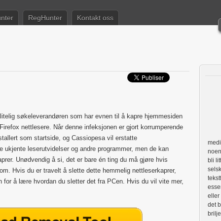
nter
RegHunter
Kontakt oss
litelig søkeleverandøren som har evnen til å kapre hjemmesiden
irefox nettlesere. Når denne infeksjonen er gjort korrumperende
tallert som startside, og Cassiopesa vil erstatte
medie
e ukjente leserutvidelser og andre programmer, men de kan
noen 
aprer. Unødvendig å si, det er bare én ting du må gjøre hvis
bli l
selsk
om. Hvis du er travelt å slette dette hemmelig nettleserkaprer,
tekst
n for å lære hvordan du sletter det fra PCen. Hvis du vil vite mer,
essen
eller
det b
brilj