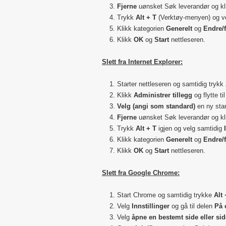
Fjerne
uønsket Søk leverandør og k
Trykk
Alt + T
(Verktøy-menyen) og v
Klikk kategorien
Generelt
og
Endre/f
Klikk
OK
og
Start
nettleseren.
Slett fra Internet Explorer:
Starter nettleseren og samtidig trykk
Klikk
Administrer tillegg
og flytte til
Velg (angi som standard)
en ny sta
Fjerne
uønsket Søk leverandør og k
Trykk
Alt + T
igjen og velg samtidig
Klikk kategorien
Generelt
og
Endre/f
Klikk
OK
og
Start
nettleseren.
Slett fra Google Chrome:
Start Chrome og samtidig trykke
Alt 
Velg
Innstillinger
og gå til delen
På 
Velg
åpne en bestemt side eller sid