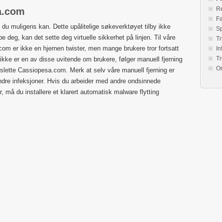
Re
sa.com
Fa
du muligens kan. Dette upålitelige søkeverktøyet tilby ikke
S
lpe deg, kan det sette deg virtuelle sikkerhet på linjen. Til våre
Tr
om er ikke en hjernen twister, men mange brukere tror fortsatt
In
Tr
 ikke er en av disse uvitende om brukere, følger manuell fjerning
O
slette Cassiopesa.com. Merk at selv våre manuell fjerning er
e andre infeksjoner. Hvis du arbeider med andre ondsinnede
 du installere et klarert automatisk malware flytting