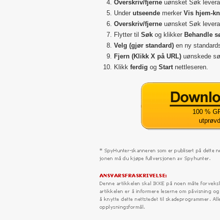
Overskriv/fjerne
uønsket Søk levera
Under
utseende
merker
Vis hjem-k
Overskriv/fjerne
uønsket Søk levera
Flytter til
Søk
og klikker
Behandle s
Velg (gjør standard)
en ny standard
Fjern (Klikk X på URL)
uønskede sø
Klikk
ferdig
og
Start
nettleseren.
100 % GR
utprøv