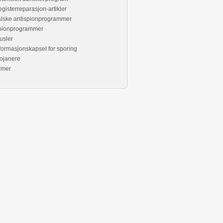
gisterreparasjon-artikler
lske antispionprogrammer
pionprogrammer
usler
formasjonskapsel for sporing
ojanere
rmer