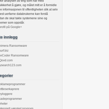
for analysen av ting som har med
ikkerhet å gjøre, og målet mitt er å formidle
 informasjonen til offentligheten slik at selv
est uerfarne databrukerne kan forstå
dan de skal takle systemene sine og
lemer som oppstår.
profil på Google+
te innlegg
himera Ransomware
urf.biz
ileCoder Ransomware
Qovd.com
ysearch123.com
egorier
eklameprogrammer
ttleserkaprere
eyloggere
kadeprogrammer
yheter
tensielt uønsket program