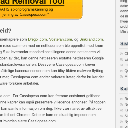
meg 
datas
ATIS spionprogramskanning og
denne
d fjerning av Cassiopesa.com
*
de m
hvor
prob
eid?
Min 
leserkaprere som
Dregol.com
,
Vosteran.com
, og
Binkiland.com
.
Sis
-kan reise sammen med en nettleser som ble opprettet med krom
Søk leverandør standardinnstillingene denne nettleseren vil
C
pen av det, kan denne nettleseren erstatte nettleseren Google
Es
standardleverandøren. Dessverre Cassiopesa.com krever
F
upålitelige bannerannonser som kan tilby fiktive malware flytting
Q
M
r mer, Cassiopesa.com endrer søkeresultater, derfor bruker det
are forskere anbefaler.
Kat
esa.com. For Cassiopesa.com kan fremme ondsinnet golfbane
R
enne kaprer kan også presentere villedende annonser. På toppen
Ne
m kan samle informasjon om deg. Ikke vær narret av attraktive
K
kke feil det Chrome. Dette er bare en skadelig imposer som
S
rat hvordan slette Cassiopesa.com.
N
Po