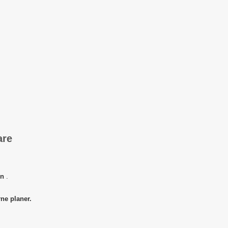
are
en
.
ne planer.