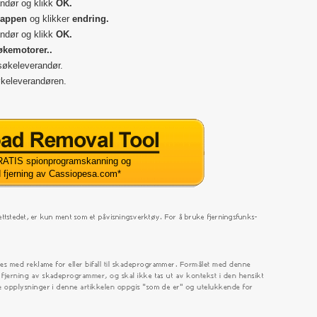
ndør og klikk
OK.
nappen
og klikker
endring.
ndør og klikk
OK.
økemotorer..
søkeleverandør.
keleverandøren.
ATIS spionprogramskanning og
d fjerning av Cassiopesa.com
*