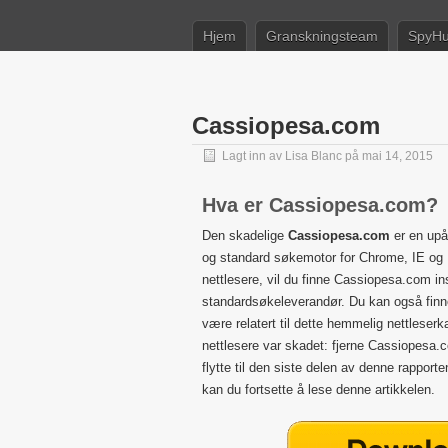
Hjem
Granskningsteam
SpyHu
Cassiopesa.com
Lagt inn av
Lisa Blanc
på mai 14, 2015
Hva er Cassiopesa.com?
Den skadelige
Cassiopesa.com
er en upå
og standard søkemotor for Chrome, IE og F
nettlesere, vil du finne Cassiopesa.com ins
standardsøkeleverandør. Du kan også finn
være relatert til dette hemmelig nettleserk
nettlesere var skadet: fjerne Cassiopesa.c
flytte til den siste delen av denne rapporte
kan du fortsette å lese denne artikkelen.