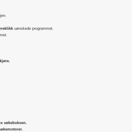
jen.
reklikk
uønskede programmet.
mmet.
kjøre.
ox søkeboksen.
søkemotorer.