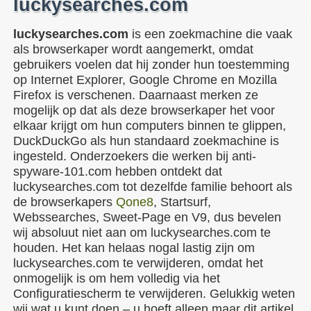
luckysearches.com
luckysearches.com
is een zoekmachine die vaak
als browserkaper wordt aangemerkt, omdat
gebruikers voelen dat hij zonder hun toestemming
op Internet Explorer, Google Chrome en Mozilla
Firefox is verschenen. Daarnaast merken ze
mogelijk op dat als deze browserkaper het voor
elkaar krijgt om hun computers binnen te glippen,
DuckDuckGo als hun standaard zoekmachine is
ingesteld. Onderzoekers die werken bij anti-
spyware-101.com hebben ontdekt dat
luckysearches.com tot dezelfde familie behoort als
de browserkapers
Qone8
, Startsurf,
Webssearches, Sweet-Page en V9, dus bevelen
wij absoluut niet aan om luckysearches.com te
houden. Het kan helaas nogal lastig zijn om
luckysearches.com te verwijderen, omdat het
onmogelijk is om hem volledig via het
Configuratiescherm te verwijderen. Gelukkig weten
wij wat u kunt doen – u hoeft alleen maar dit artikel