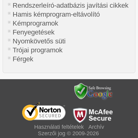
Rendszerleíró-adatbázis javítási cikkek
Hamis kémprogram-eltávolító
Kémprogramok
Fenyegetések
Nyomkövetős süti
Trójai programok
Férgek
Használati feltételek
Archív
Szerzői jog © 2009-2026