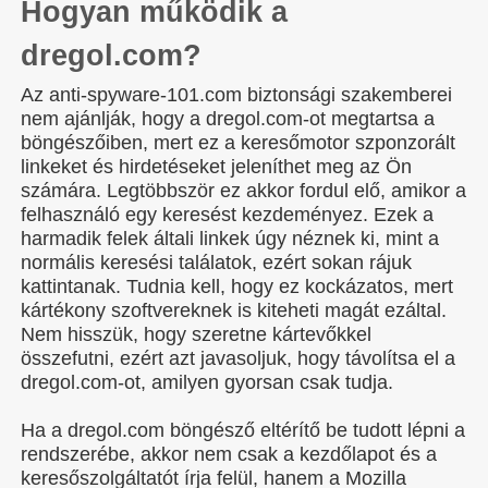
Hogyan működik a
dregol.com?
Az anti-spyware-101.com biztonsági szakemberei
nem ajánlják, hogy a dregol.com-ot megtartsa a
böngészőiben, mert ez a keresőmotor szponzorált
linkeket és hirdetéseket jeleníthet meg az Ön
számára. Legtöbbször ez akkor fordul elő, amikor a
felhasználó egy keresést kezdeményez. Ezek a
harmadik felek általi linkek úgy néznek ki, mint a
normális keresési találatok, ezért sokan rájuk
kattintanak. Tudnia kell, hogy ez kockázatos, mert
kártékony szoftvereknek is kiteheti magát ezáltal.
Nem hisszük, hogy szeretne kártevőkkel
összefutni, ezért azt javasoljuk, hogy távolítsa el a
dregol.com-ot, amilyen gyorsan csak tudja.
Ha a dregol.com böngésző eltérítő be tudott lépni a
rendszerébe, akkor nem csak a kezdőlapot és a
keresőszolgáltatót írja felül, hanem a Mozilla