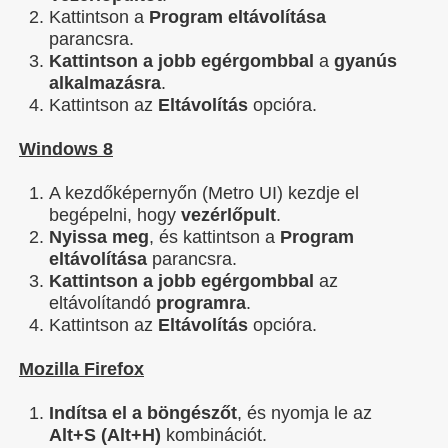
Kattintson a
Program eltávolítása
parancsra.
Kattintson a jobb egérgombbal
a
gyanús
alkalmazásra
.
Kattintson az
Eltávolítás
opcióra.
Windows 8
A kezdőképernyőn (Metro UI) kezdje el
begépelni, hogy
vezérlőpult
.
Nyissa meg
, és kattintson a
Program
eltávolítása
parancsra.
Kattintson a jobb egérgombbal
az
eltávolítandó
programra
.
Kattintson az
Eltávolítás
opcióra.
Mozilla Firefox
Indítsa el a böngészőt
, és nyomja le az
Alt+S (Alt+H)
kombinációt.