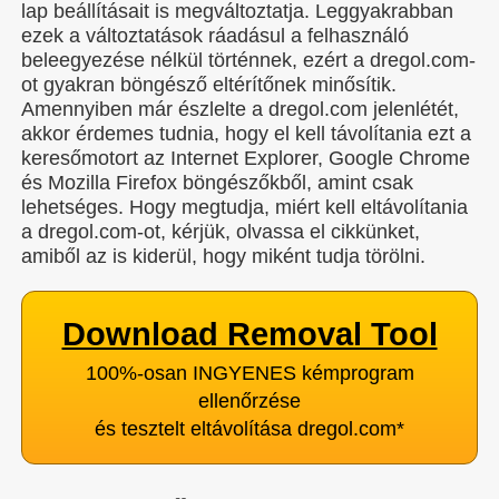
lap beállításait is megváltoztatja. Leggyakrabban
ezek a változtatások ráadásul a felhasználó
beleegyezése nélkül történnek, ezért a dregol.com-
ot gyakran böngésző eltérítőnek minősítik.
Amennyiben már észlelte a dregol.com jelenlétét,
akkor érdemes tudnia, hogy el kell távolítania ezt a
keresőmotort az Internet Explorer, Google Chrome
és Mozilla Firefox böngészőkből, amint csak
lehetséges. Hogy megtudja, miért kell eltávolítania
a dregol.com-ot, kérjük, olvassa el cikkünket,
amiből az is kiderül, hogy miként tudja törölni.
Download Removal Tool
100%-osan INGYENES kémprogram
ellenőrzése
és tesztelt eltávolítása dregol.com
*