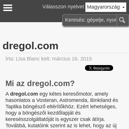
Válasszon nyelvet
Magyarország
dregol.com
Írta:
Lisa Blanc
kelt: március 16, 2015
Mi az dregol.com?
A
dregol.com
egy kétes keresőmotor, amely
hasonlatos a Vosteran, Astromenda, Binkiland és
Taplika böngésző eltérítőkhöz. Ezért lehetséges,
hogy a böngészői kezdőlapját és
keresésszolgáltatóját is egyszer csak átírja.
Továbbá, kutatóink szerint az is lehet, hogy az új