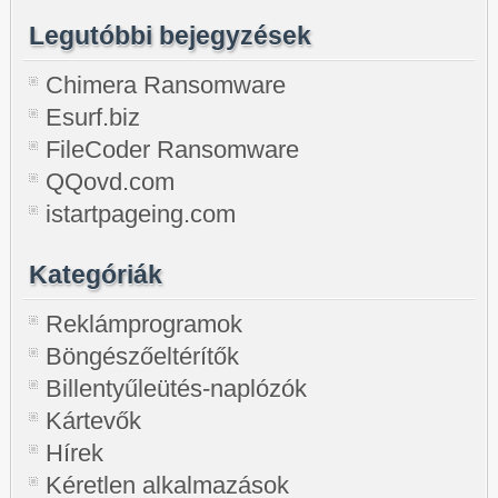
Legutóbbi bejegyzések
Chimera Ransomware
Esurf.biz
FileCoder Ransomware
QQovd.com
istartpageing.com
Kategóriák
Reklámprogramok
Böngészőeltérítők
Billentyűleütés-naplózók
Kártevők
Hírek
Kéretlen alkalmazások