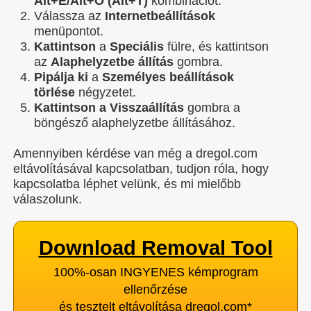
Alt+E/Alt+Ö (Alt+T)
kombinációt.
Válassza az
Internetbeállítások
menüpontot.
Kattintson
a
Speciális
fülre, és kattintson
az
Alaphelyzetbe állítás
gombra.
Pipálja ki
a
Személyes beállítások
törlése
négyzetet.
Kattintson a Visszaállítás
gombra a
böngésző alaphelyzetbe állításához.
Amennyiben kérdése van még a dregol.com
eltávolításával kapcsolatban, tudjon róla, hogy
kapcsolatba léphet velünk, és mi mielőbb
válaszolunk.
Download Removal Tool
100%-osan INGYENES kémprogram
ellenőrzése
és tesztelt eltávolítása dregol.com
*