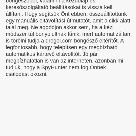
böngészőből, valamint a kezdőlap és
keresőszolgáltató beállításokat is vissza kell
állítani. Hogy segítsük Önt ebben, összeállítottunk
egy manuális eltávolítási útmutatót, amit a cikk alatt
talál meg. Ne aggódjon akkor sem, ha a kézi
módszer túl bonyolultnak tűnik, mert automatizáltan
is törölni tudja a dregol.com böngésző eltérítőt. A
legfontosabb, hogy telepítsen egy megbízható
automatikus kártevő eltávolítót. Jó pár
megbízhatatlan is van az interneten, azonban mi
tudjuk, hogy a SpyHunter nem fog Önnek
csalódást okozni.