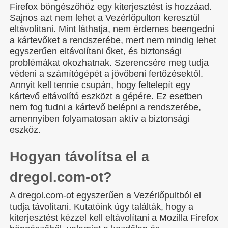
Firefox böngészőhöz egy kiterjesztést is hozzáad.
Sajnos azt nem lehet a Vezérlőpulton keresztül
eltávolítani. Mint láthatja, nem érdemes beengedni
a kártevőket a rendszerébe, mert nem mindig lehet
egyszerűen eltávolítani őket, és biztonsági
problémákat okozhatnak. Szerencsére meg tudja
védeni a számítógépét a jövőbeni fertőzésektől.
Annyit kell tennie csupán, hogy feltelepít egy
kártevő eltávolító eszközt a gépére. Ez esetben
nem fog tudni a kártevő belépni a rendszerébe,
amennyiben folyamatosan aktív a biztonsági
eszköz.
Hogyan távolítsa el a
dregol.com-ot?
A dregol.com-ot egyszerűen a Vezérlőpultból el
tudja távolítani. Kutatóink úgy találták, hogy a
kiterjesztést kézzel kell eltávolítani a Mozilla Firefox