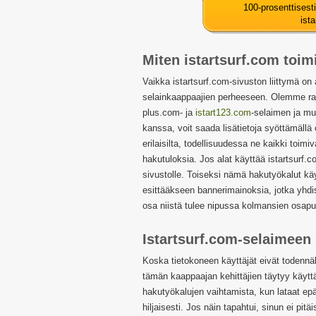
100-prosenttises
ist
Miten istartsurf.com toim
Vaikka istartsurf.com-sivuston liittymä on
selainkaappaajien perheeseen. Olemme ra
plus.com- ja
istart123.com
-selaimen ja mu
kanssa, voit saada lisätietoja syöttämäll
erilaisilta, todellisuudessa ne kaikki toimi
hakutuloksia. Jos alat käyttää istartsurf.
sivustolle. Toiseksi nämä hakutyökalut kä
esittääkseen bannerimainoksia, jotka yhdi
osa niistä tulee nipussa kolmansien osapuo
Istartsurf.com-selaimeen 
Koska tietokoneen käyttäjät eivät todennäk
tämän kaappaajan kehittäjien täytyy käyttä
hakutyökalujen vaihtamista, kun lataat epä
hiljaisesti. Jos näin tapahtui, sinun ei pi