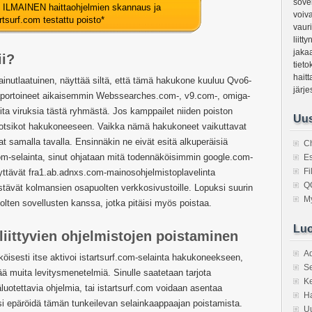
sovel
ti ILMAINEN haittaohjelmien skannaus ja
voiv
artsurf.com testattu poisto
*
vauri
liitt
jaka
ii?
tieto
haitt
 ainutlaatuinen, näyttää siltä, että tämä hakukone kuuluu Qvo6-
järje
portoineet aikaisemmin Webssearches.com-, v9.com-, omiga-
ita viruksia tästä ryhmästä. Jos kamppailet niiden poiston
Uus
ä otsikot hakukoneeseen. Vaikka nämä hakukoneet vaikuttavat
vat samalla tavalla. Ensinnäkin ne eivät esitä alkuperäisiä
C
com-selainta, sinut ohjataan mitä todennäköisimmin google.com-
Es
F
yttävät fra1.ab.adnxs.com-mainosohjelmistoplavelinta
Q
stävät kolmansien osapuolten verkkosivustoille. Lopuksi suurin
M
lten sovellusten kanssa, jotka pitäisi myös poistaa.
Luo
liittyvien ohjelmistojen poistaminen
A
öisesti itse aktivoi istartsurf.com-selainta hakukoneekseen,
S
ä muita levitysmenetelmiä. Sinulle saatetaan tarjota
Ke
luotettavia ohjelmia, tai istartsurf.com voidaan asentaa
Ha
täisi epäröidä tämän tunkeilevan selainkaappaajan poistamista.
Uu