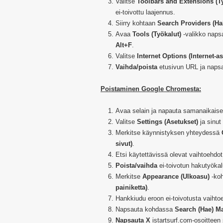
Valitse
Toolbars and Extensions (Ty
ei-toivottu laajennus.
Siirry kohtaan
Search Providers (Ha
Avaa
Tools (Työkalut)
-valikko naps
Alt+F
.
Valitse
Internet Options (Internet-a
Vaihda/poista
etusivun URL ja naps
Poistaminen Google Chromesta:
Avaa selain ja napauta samanaikaise
Valitse
Settings (Asetukset)
ja sinut
Merkitse käynnistyksen yhteydessä
sivut)
.
Etsi käytettävissä olevat vaihtoehdo
Poista/vaihda
ei-toivotun hakutyöka
Merkitse
Appearance (Ulkoasu)
-ko
painiketta)
.
Hankkiudu eroon ei-toivotusta vaiht
Napsauta kohdassa
Search (Hae) Ma
Napsauta X
istartsurf.com-osoitteen p