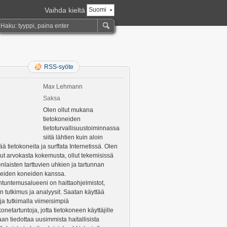
Vaihda kieltä
Suomi
RSS-syöte
Max Lehmann
Saksa
Olen ollut mukana
tietokoneiden
tietoturvallisuustoiminnassa
siitä lähtien kuin aloin
ää tietokoneita ja surffata Internetissä. Olen
ut arvokasta kokemusta, ollut tekemisissä
nlaisten tarttuvien uhkien ja tartunnan
eiden koneiden kanssa.
ntuntemusalueeni on haittaohjelmistot,
n tutkimus ja analyysit. Saatan käyttää
ja tutkimalla viimeisimpiä
konetartuntoja, jotta tietokoneen käyttäjille
an tiedottaa uusimmista haitallisista