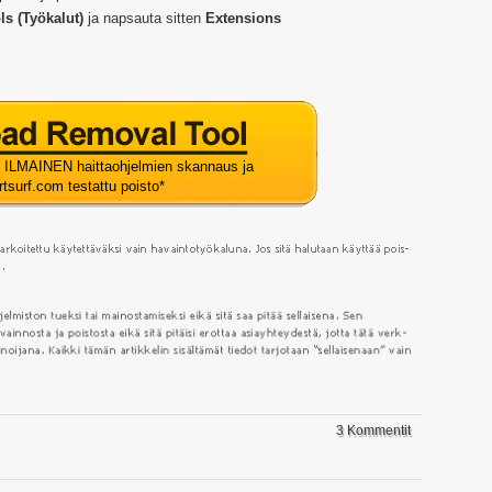
ls (Työkalut)
ja napsauta sitten
Extensions
ti ILMAINEN haittaohjelmien skannaus ja
artsurf.com testattu poisto
*
3 Kommentit