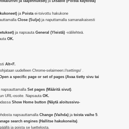
ökalurivit ja laajennukset)
ja
Disable (Poista käytöstä)
kukoneet)
ja
Poista
ei-toivottu hakukone
auttamalla
Close (Sulje)
ja naputtamalla samanaikaisesti
setukset)
ja napsauta
General (Yleistä)
-välilehteä.
auta
OK.
sti
Alt+F
.
 ohjataan uudelleen Chrome-selaimeen://settings/ .
Open a specific page or set of pages (Avaa tietty sivu tai
t napsauttamalla
Set pages (Määritä sivut)
.
lun URL-osoite. Napsauta
OK.
hdassa
Show Home button (Näytä aloitussivu-
oehdosta napsauttamalla
Change (Vaihda)
ja
toista vaihe 5
.
nage search engines (Hallitse hakukoneita)
.
äällä ja poista se luettelosta.