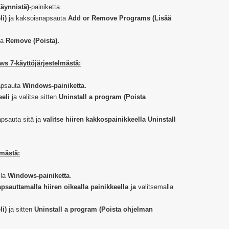
Käynnistä)
-painiketta.
li)
ja kaksoisnapsauta
Add or Remove Programs (Lisää
ta
Remove (Poista).
s 7-käyttöjärjestelmästä:
napsauta
Windows-painiketta.
eli
ja valitse sitten
Uninstall a program (Poista
apsauta sitä ja
valitse hiiren kakkospainikkeella Uninstall
lmästä:
lla
Windows-painiketta
.
psauttamalla hiiren oikealla painikkeella ja
valitsemalla
li)
ja sitten
Uninstall a program (Poista ohjelman