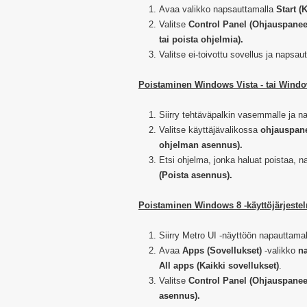
Avaa valikko napsauttamalla
Start (
Valitse
Control Panel (Ohjauspanee
tai poista ohjelmia).
Valitse ei-toivottu sovellus ja napsau
Poistaminen Windows Vista - tai Window
Siirry tehtäväpalkin vasemmalle ja 
Valitse käyttäjävalikossa
ohjauspane
ohjelman asennus).
Etsi ohjelma, jonka haluat poistaa, n
(Poista asennus).
Poistaminen Windows 8 -käyttöjärjeste
Siirry Metro UI -näyttöön napauttama
Avaa
Apps (Sovellukset)
-valikko
na
All apps (Kaikki sovellukset)
.
Valitse
Control Panel (Ohjauspanee
asennus).