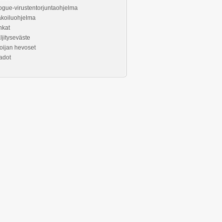
gue-virustentorjuntaohjelma
koiluohjelma
hkat
ljityseväste
oijan hevoset
adot