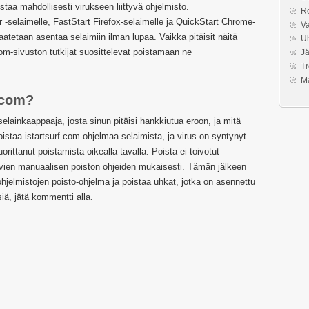
staa mahdollisesti virukseen liittyvä ohjelmisto.
Ro
-selaimelle, FastStart Firefox-selaimelle ja QuickStart Chrome-
Va
aatetaan asentaa selaimiin ilman lupaa. Vaikka pitäisit näitä
U
om-sivuston tutkijat suosittelevat poistamaan ne
Jä
Tr
M
.com?
selainkaappaaja, josta sinun pitäisi hankkiutua eroon, ja mitä
istaa istartsurf.com-ohjelmaa selaimista, ja virus on syntynyt
orittanut poistamista oikealla tavalla. Poista ei-toivotut
levien manuaalisen poiston ohjeiden mukaisesti. Tämän jälkeen
ohjelmistojen poisto-ohjelma ja poistaa uhkat, jotka on asennettu
iä, jätä kommentti alla.