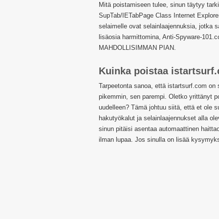
Mitä poistamiseen tulee, sinun täytyy tarki
SupTab/IETabPage Class Internet Explorer 
selaimelle ovat selainlaajennuksia, jotka s
lisäosia harmittomina, Anti-Spyware-101.c
MAHDOLLISIMMAN PIAN.
Kuinka poistaa istartsurf
Tarpeetonta sanoa, että istartsurf.com on 
pikemmin, sen parempi. Oletko yrittänyt po
uudelleen? Tämä johtuu siitä, että et ole su
hakutyökalut ja selainlaajennukset alla o
sinun pitäisi asentaa automaattinen haitta
ilman lupaa. Jos sinulla on lisää kysymyks