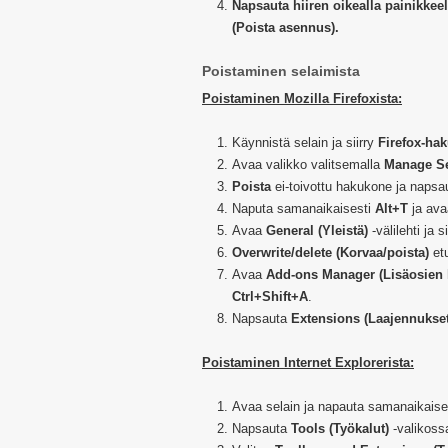
Napsauta hiiren oikealla painikkeel
(Poista asennus).
Poistaminen selaimista
Poistaminen Mozilla Firefoxista:
Käynnistä selain ja siirry
Firefox-ha
Avaa valikko valitsemalla
Manage Se
Poista
ei-toivottu hakukone ja naps
Naputa samanaikaisesti
Alt+T
ja av
Avaa
General (Yleistä)
-välilehti ja s
Overwrite/delete (Korvaa/poista)
et
Avaa
Add-ons Manager (Lisäosien 
Ctrl+Shift+A
.
Napsauta
Extensions (Laajennukset
Poistaminen Internet Explorerista:
Avaa selain ja napauta samanaikaise
Napsauta
Tools (Työkalut)
-valikos