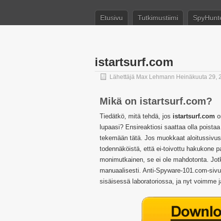
Etusivu
Tutkimustiimi
SpyHunt
istartsurf.com
Lähettäjä
Max Lehmann
Heinäkuuta 29, 
Mikä on istartsurf.com?
Tiedätkö, mitä tehdä, jos
istartsurf.com
on
lupaasi? Ensireaktiosi saattaa olla poistaa
tekemään tätä. Jos muokkaat aloitussivusi 
todennäköistä, että ei-toivottu hakukone p
monimutkainen, se ei ole mahdotonta. Jotk
manuaalisesti. Anti-Spyware-101.com-sivus
sisäisessä laboratoriossa, ja nyt voimme 