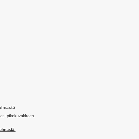
elmästä
vasi pikakuvakkeen.
elmästä: