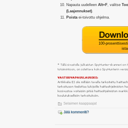
Napauta uudelleen
Alt+F
, valitse
Too
(Laajennukset)
.
Poista
ei-toivottu ohjelma.
100-prosenttises
ist
Selaimen kaappaajat
Jätä kommentti?