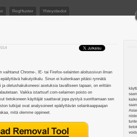
er
RegHunter
Yhteystiedot
2014
 vaihtanut Chrome-, IE- tai Firefox-selainten aloitussivun ilman
 epäilyttävä hakutyökalu. Sinun ei kuitenkaan pitäisi rynnätä
ja oletushakukoneesi asetuksia tavalliseen tapaan, on erittäin
käytt
alautetaan. Vaikka istartsurf.com-selaimen poisto on
saan
ut tietokoneen käyttäjät saattavat jopa pystyä suorittamaan sen
kaike
saan
ton tutkijat ovat analysoineet epäilyttävän selainkaappaajan
Asia
jakaa, mitä olemme oppineet.
niide
tunte
tieto
voida