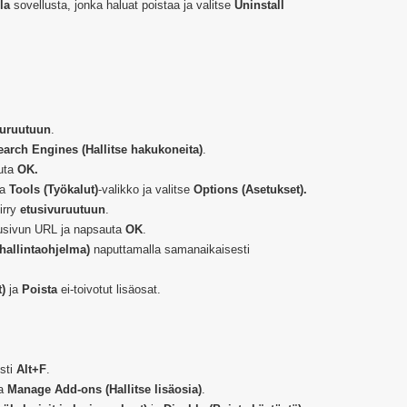
la
sovellusta, jonka haluat poistaa ja valitse
Uninstall
kuruutuun
.
arch Engines (Hallitse hakukoneita)
.
auta
OK.
aa
Tools (Työkalut)
-valikko ja valitse
Options (Asetukset).
iirry
etusivuruutuun
.
usivun URL ja napsauta
OK
.
hallintaohjelma)
naputtamalla samanaikaisesti
)
ja
Poista
ei-toivotut lisäosat.
sti
Alt+F
.
sa
Manage Add-ons (Hallitse lisäosia)
.