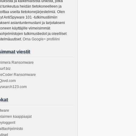
luksista ja kaikenlaisista uhkista, jotka
at tunkeutua heidän tietokoneelleen ja
oittaa useita tietokonejärjestelmiä. Olen
ynyt AntiSpyware 101 -tutkimustiimiin
akseni asiantuntemustani ja tarjotakseni
koneen käyttäjille viimeisimmät
aohjelmistojen tutkimustiedot ja oleelliset
stelmäuutiset.
Oma Google+ profiilini
immat viestit
himera Ransomware
urf.biz
ileCoder Ransomware
Qovd.com
ysearch123.com
kat
dware
elaimen kaappaajat
yloggerit
ittaohjelmisto
tiset