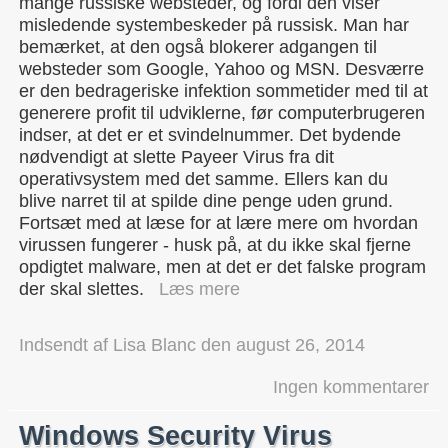
mange russiske websteder, og fordi den viser
misledende systembeskeder på russisk. Man har
bemærket, at den også blokerer adgangen til
websteder som Google, Yahoo og MSN. Desværre
er den bedrageriske infektion sommetider med til at
generere profit til udviklerne, før computerbrugeren
indser, at det er et svindelnummer. Det bydende
nødvendigt at slette Payeer Virus fra dit
operativsystem med det samme. Ellers kan du
blive narret til at spilde dine penge uden grund.
Fortsæt med at læse for at lære mere om hvordan
virussen fungerer - husk på, at du ikke skal fjerne
opdigtet malware, men at det er det falske program
der skal slettes.
Læs mere
Indsendt af
Lisa Blanc
den
august 26, 2014
Ingen kommentarer
Windows Security Virus