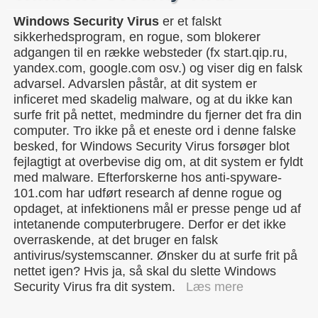
Windows Security Virus
er et falskt
sikkerhedsprogram, en rogue, som blokerer
adgangen til en række websteder (fx start.qip.ru,
yandex.com, google.com osv.) og viser dig en falsk
advarsel. Advarslen påstår, at dit system er
inficeret med skadelig malware, og at du ikke kan
surfe frit på nettet, medmindre du fjerner det fra din
computer. Tro ikke på et eneste ord i denne falske
besked, for Windows Security Virus forsøger blot
fejlagtigt at overbevise dig om, at dit system er fyldt
med malware. Efterforskerne hos anti-spyware-
101.com har udført research af denne rogue og
opdaget, at infektionens mål er presse penge ud af
intetanende computerbrugere. Derfor er det ikke
overraskende, at det bruger en falsk
antivirus/systemscanner. Ønsker du at surfe frit på
nettet igen? Hvis ja, så skal du slette Windows
Security Virus fra dit system.
Læs mere