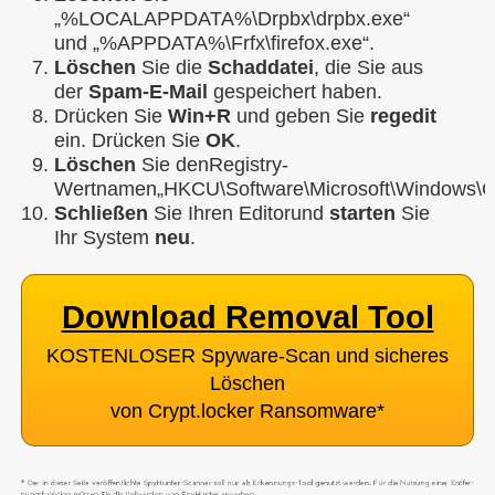
„%LOCALAPPDATA%\Drpbx\drpbx.exe“
und „%APPDATA%\Frfx\firefox.exe“.
Löschen
Sie die
Schaddatei
, die Sie aus
der
Spam-E-Mail
gespeichert haben.
Drücken Sie
Win+R
und geben Sie
regedit
ein. Drücken Sie
OK
.
Löschen
Sie denRegistry-
Wertnamen„HKCU\Software\Microsoft\Windows\Cur
Schließen
Sie Ihren Editorund
starten
Sie
Ihr System
neu
.
Download Removal Tool
KOSTENLOSER Spyware-Scan und sicheres
Löschen
von Crypt.locker Ransomware
*