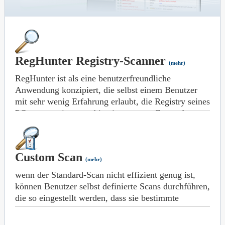
RegHunter Registry-Scanner
(mehr)
RegHunter ist als eine benutzerfreundliche
Anwendung konzipiert, die selbst einem Benutzer
mit sehr wenig Erfahrung erlaubt, die Registry seines
PCs zu reparieren und in einem guten Zustand zu
halten. Ein Registry-Scan kann mit nur einem Klick
auf den „Scan starten“-Button gestartet werden. Der
Scan macht dann sofort ungültige oder veraltete
Custom Scan
Registry-Einträge ausfindig. RegHunter bietet auch
(mehr)
detaillierte Informationen über Scan-Ergebnisse mit
wenn der Standard-Scan nicht effizient genug ist,
einer umfassenden Liste von Fehlern, den
können Benutzer selbst definierte Scans durchführen,
betroffenen Schlüsseln und Werten, den Einzelheiten
die so eingestellt werden, dass sie bestimmte
über das jeweilige Problem sowie den
Registry-Einträge überprüfen. Die Benutzer können
Reparaturaktionen.
aus einer Anzahl von Scanarten wählen,