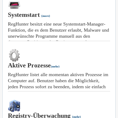
einschließlich Dateiendungen, Verlauf, Windows-
Schriftarten, Temporäre Dateien, Beim Systemstart
Systemstart
ausgeführte Programme und so weiter. Der Benutzer
(more)
kann leicht auswählen, welche Dinge er scannen
RegHunter besitzt eine neue Systemstart-Manager-
möchte, und verschiedene Scanarten können
Funktion, die es dem Benutzer erlaubt, Malware und
miteinander kombiniert und gleichzeitig ausgeführt
unerwünschte Programme manuell aus den
werden.
Autostart-Positionen der Registry zu entfernen.
Diese Funktion erlaubt dem Benutzer auch, den
Status von aktiven Prozessen zu kontrollieren und
auf Veränderungen der Registry, die Autostart-
Aktive Prozesse
Komponenten betreffen, aufmerksam gemacht zu
(mehr)
werden.
RegHunter listet alle momentan aktiven Prozesse im
Computer auf. Benutzer haben die Möglichkeit,
jeden Prozess sofort zu beenden, indem sie einfach
mit der rechten Maustaste auf den Prozessnamen
klicken und „Beenden“ wählen.
Registry-Überwachung
(mehr)