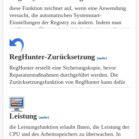
diese Funktion zeichnet auf, wenn eine Anwendung
versucht, die automatischen Systemstart-
Einstellungen der Registry zu ändern. Indem man
auf Registry-Überwachung klickt, kann man alle
durchgeführten Änderungen sehen.
RegHunter verhindert, dass Malware die Homepage
Ihres Internet-Browsers übernimmt. RegHunter kann
RegHunter-Zurücksetzung
(mehr)
Sie auch informieren, wann immer eine
RegHunter erstellt eine Sicherungskopie, bevor
unerwünschte Änderung in Ihren DNS-Einstellungen
Reparaturmaßnahmen durchgeführt werden. Die
stattfindet, was ein Symptom einer Malware-
Zurücksetzungsfunktion von RegHunter kann dafür
Infektion sein kann.
verwendet werden, alle durch RegHunter
vorgenommenen Änderungen sofort wieder
rückgängig zu machen. Diese Funktion befindet sich
im Bereich der Sicherungen.
Leistung
(mehr)
die Leistungsfunktion erlaubt Ihnen, die Leistung der
CPU und des Arbeitsspeichers zu überwachen. In