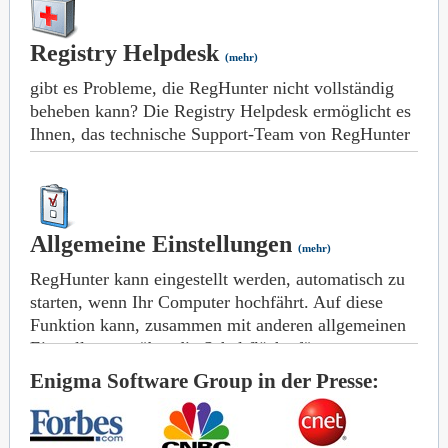
Anwendungen können Ihre Registry stark
beschädigen, wodurch Verlangsamungen des PCs,
Registry Helpdesk
Fehlermeldungen und andere Probleme verursacht
(mehr)
werden. In ernsten Fällen könnte es vorkommen,
gibt es Probleme, die RegHunter nicht vollständig
dass Ihr PC nicht mehr hochgefahren werden kann.
beheben kann? Die Registry Helpdesk ermöglicht es
Sollte irgendetwas verkehrt laufen, kann die
Ihnen, das technische Support-Team von RegHunter
Sicherungskopie von RegHunter dazu verwendet
direkt zu kontaktieren, um Hilfe zu bekommen. Sie
werden, die Windows-Registry wiederherzustellen,
können die Registry Helpdesk auch verwenden, um
indem sie in einen früheren Zustand gebracht wird.
Ihr Feedback über das Programm abzugeben und
dem Team dabei zu helfen, es zu verbessern.
Allgemeine Einstellungen
(mehr)
RegHunter kann eingestellt werden, automatisch zu
starten, wenn Ihr Computer hochfährt. Auf diese
Funktion kann, zusammen mit anderen allgemeinen
Einstellungen, über die Schaltfläche für
Einstellungen zugegriffen werden.
Enigma Software Group in der Presse:
Automatisch nach Aktualisierungen suchen –
RegHunter kann eingestellt werden, um automatisch