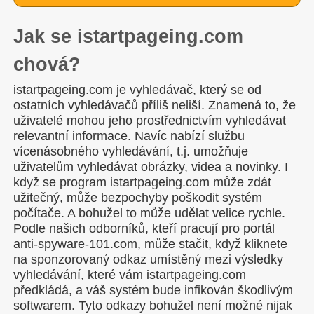
Jak se istartpageing.com
chová?
istartpageing.com je vyhledávač, který se od
ostatních vyhledávačů příliš neliší. Znamená to, že
uživatelé mohou jeho prostřednictvím vyhledávat
relevantní informace. Navíc nabízí službu
vícenásobného vyhledávání, t.j. umožňuje
uživatelům vyhledávat obrázky, videa a novinky. I
když se program istartpageing.com může zdát
užitečný, může bezpochyby poškodit systém
počítače. A bohužel to může udělat velice rychle.
Podle našich odborníků, kteří pracují pro portál
anti-spyware-101.com, může stačit, když kliknete
na sponzorovaný odkaz umístěný mezi výsledky
vyhledávání, které vám istartpageing.com
předkládá, a váš systém bude infikován škodlivým
softwarem. Tyto odkazy bohužel není možné nijak