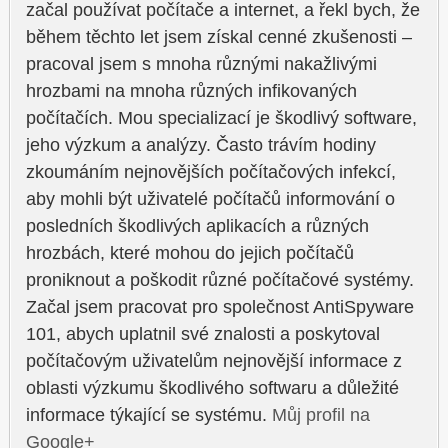
začal používat počítače a internet, a řekl bych, že
během těchto let jsem získal cenné zkušenosti –
pracoval jsem s mnoha různými nakažlivými
hrozbami na mnoha různých infikovaných
počítačích. Mou specializací je škodlivý software,
jeho výzkum a analýzy. Často trávím hodiny
zkoumáním nejnovějších počítačových infekcí,
aby mohli být uživatelé počítačů informování o
posledních škodlivých aplikacích a různých
hrozbách, které mohou do jejich počítačů
proniknout a poškodit různé počítačové systémy.
Začal jsem pracovat pro společnost AntiSpyware
101, abych uplatnil své znalosti a poskytoval
počítačovým uživatelům nejnovější informace z
oblasti výzkumu škodlivého softwaru a důležité
informace týkající se systému.
Můj profil na
Google+