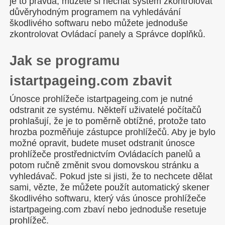
je to pravda, můžete si nechat systém zkontrolovat
důvěryhodným programem na vyhledávání
škodlivého softwaru nebo můžete jednoduše
zkontrolovat Ovládací panely a Správce doplňků.
Jak se programu
istartpageing.com zbavit
Únosce prohlížeče istartpageing.com je nutné
odstranit ze systému. Někteří uživatelé počítačů
prohlašují, že je to poměrně obtížné, protože tato
hrozba pozměňuje zástupce prohlížečů. Aby je bylo
možné opravit, budete muset odstranit únosce
prohlížeče prostřednictvím Ovládacích panelů a
potom ručně změnit svou domovskou stránku a
vyhledávač. Pokud jste si jisti, že to nechcete dělat
sami, vězte, že můžete použít automatický skener
škodlivého softwaru, který vás únosce prohlížeče
istartpageing.com zbaví nebo jednoduše resetuje
prohlížeč.