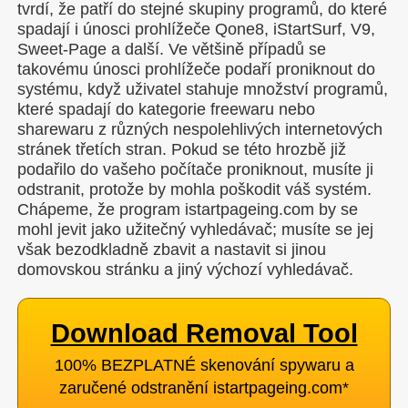
tvrdí, že patří do stejné skupiny programů, do které
spadají i únosci prohlížeče Qone8, iStartSurf, V9,
Sweet-Page a další. Ve většině případů se
takovému únosci prohlížeče podaří proniknout do
systému, když uživatel stahuje množství programů,
které spadají do kategorie freewaru nebo
sharewaru z různých nespolehlivých internetových
stránek třetích stran. Pokud se této hrozbě již
podařilo do vašeho počítače proniknout, musíte ji
odstranit, protože by mohla poškodit váš systém.
Chápeme, že program istartpageing.com by se
mohl jevit jako užitečný vyhledávač; musíte se jej
však bezodkladně zbavit a nastavit si jinou
domovskou stránku a jiný výchozí vyhledávač.
Download Removal Tool
100% BEZPLATNÉ skenování spywaru a
zaručené odstranění istartpageing.com
*