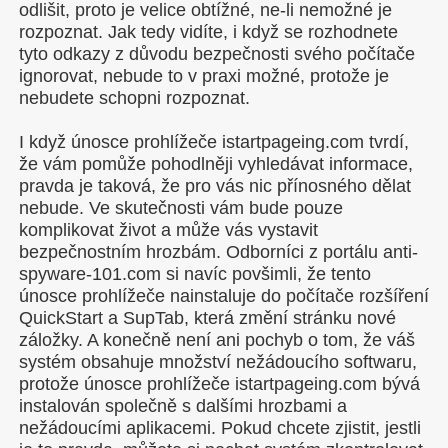
odlišit, proto je velice obtížné, ne-li nemožné je
rozpoznat. Jak tedy vidíte, i když se rozhodnete
tyto odkazy z důvodu bezpečnosti svého počítače
ignorovat, nebude to v praxi možné, protože je
nebudete schopni rozpoznat.
I když únosce prohlížeče istartpageing.com tvrdí,
že vám pomůže pohodlněji vyhledávat informace,
pravda je taková, že pro vás nic přínosného dělat
nebude. Ve skutečnosti vám bude pouze
komplikovat život a může vás vystavit
bezpečnostním hrozbám. Odborníci z portálu anti-
spyware-101.com si navíc povšimli, že tento
únosce prohlížeče nainstaluje do počítače rozšíření
QuickStart a SupTab, která změní stránku nové
záložky. A konečně není ani pochyb o tom, že váš
systém obsahuje množství nežádoucího softwaru,
protože únosce prohlížeče istartpageing.com bývá
instalován společně s dalšími hrozbami a
nežádoucími aplikacemi. Pokud chcete zjistit, jestli