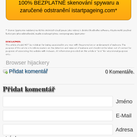
100% BEZPLATNÉ skenování spywaru a
zaručené odstranění istartpageing.com
*
Browser hijackery
Přidat komentář
0 Komentáře.
Přidat komentář
Jméno
E-Mail
Adresa