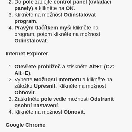
Do
pole
zadejte
control panel (ovládací
panely)
a klikněte na
OK
.
Klikněte na možnost
Odinstalovat
program
.
P
ravým tlačítkem myši
klikněte na
program, potom klikněte na možnost
Odinstalovat
.
Internet Explorer
Otevřete prohlížeč
a stiskněte
Alt+T (CZ:
Alt+E)
.
Vyberte
Možnosti Internetu
a klikněte na
záložku
Upřesnit
. Klikněte na možnost
Obnovit
.
Zaškrtněte
pole
vedle možnosti
Odstranit
osobní nastavení
.
Klikněte na možnost
Obnovit
.
Google Chrome