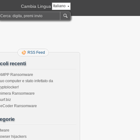
Cambia Lingua
Italiano
RSS Feed
icoli recenti
AMPP Ransomware
 tuo computer e stato infettato da
yptolocker!
himera Ransomware
urf.biz
ileCoder Ransomware
egorie
dware
owser hijackers