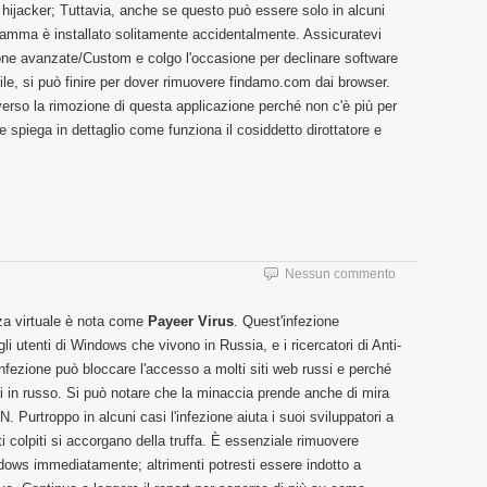
 hijacker; Tuttavia, anche se questo può essere solo in alcuni
ramma è installato solitamente accidentalmente. Assicuratevi
ione avanzate/Custom e colgo l'occasione per declinare software
ile, si può finire per dover rimuovere findamo.com dai browser.
erso la rimozione di questa applicazione perché non c'è più per
e spiega in dettaglio come funziona il cosiddetto dirottatore e
Nessun commento
zza virtuale è nota come
Payeer Virus
. Quest'infezione
i utenti di Windows che vivono in Russia, e i ricercatori di Anti-
ezione può bloccare l'accesso a molti siti web russi e perché
i in russo. Si può notare che la minaccia prende anche di mira
Purtroppo in alcuni casi l'infezione aiuta i suoi sviluppatori a
ti colpiti si accorgano della truffa. È essenziale rimuovere
dows immediatamente; altrimenti potresti essere indotto a