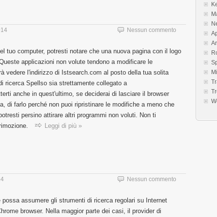
K
M
N
014
Nessun commento
Ap
Ar
 nel tuo computer, potresti notare che una nuova pagina con il logo
R
Queste applicazioni non volute tendono a modificare le
S
à vedere l'indirizzo di Istsearch.com al posto della tua solita
M
Tr
i ricerca Spellso sia strettamente collegato a
Tr
terti anche in quest'ultimo, se deciderai di lasciare il browser
W
a, di farlo perché non puoi ripristinare le modifiche a meno che
otresti persino attirare altri programmi non voluti. Non ti
 rimozione.
Leggi di più »
14
Nessun commento
 possa assumere gli strumenti di ricerca regolari su Internet
hrome browser. Nella maggior parte dei casi, il provider di