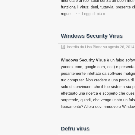
rinunciare ai tuoi soldi senza un buon moti
funziona il virus; tieni, tuttavia, presente
rogue.
Leggi di più »
Windows Security Virus
Inserito da
Lisa Blanc
su
agosto 26, 2014
Windows Security Virus
è un falso softwa
yandex.com, google.com, ecc) e presenta fa
pesantemente infettato da software malign
tuo computer. Non credere a una parola d
solo di convincerti che il tuo sistema sia 
effettuato una ricerca e scoperto che quest
sorprende, quindi, che venga usato un fals
liberamente? Allora devi rimuovere Window
Defru virus