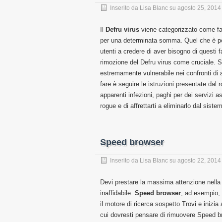
Inserito da
Lisa Blanc
su
agosto 25, 2014
Il
Defru virus
viene categorizzato come fals
per una determinata somma. Quel che è pegg
utenti a credere di aver bisogno di questi f
rimozione del Defru virus come cruciale. Se
estremamente vulnerabile nei confronti di a
fare è seguire le istruzioni presentate dal 
apparenti infezioni, paghi per dei servizi a
rogue e di affrettarti a eliminarlo dal sis
Speed browser
Inserito da
Lisa Blanc
su
agosto 22, 2014
Devi prestare la massima attenzione nella s
inaffidabile.
Speed browser
, ad esempio, 
il motore di ricerca sospetto Trovi e inizia 
cui dovresti pensare di rimuovere Speed 