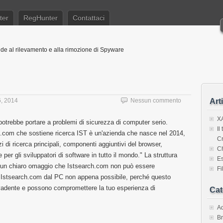
ter
RegHunter
Contattaci
de al rilevamento e alla rimozione di Spyware
6, 2014
Nessun commento
Art
X
otrebbe portare a problemi di sicurezza di computer serio.
Il
ch.com che sostiene ricerca IST è un'azienda che nasce nel 2014,
Cr
zi di ricerca principali, componenti aggiuntivi del browser,
C
er gli sviluppatori di software in tutto il mondo." La struttura
Es
 un chiaro omaggio che Istsearch.com non può essere
F
re Istsearch.com dal PC non appena possibile, perché questo
vadente e possono compromettere la tuo esperienza di
Cat
A
Br