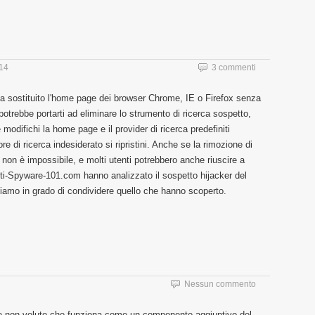
014
3 commenti
a sostituito l'home page dei browser Chrome, IE o Firefox senza
trebbe portarti ad eliminare lo strumento di ricerca sospetto,
odifichi la home page e il provider di ricerca predefiniti
e di ricerca indesiderato si ripristini. Anche se la rimozione di
non è impossibile, e molti utenti potrebbero anche riuscire a
Anti-Spyware-101.com hanno analizzato il sospetto hijacker del
 siamo in grado di condividere quello che hanno scoperto.
Nessun commento
 non voluto che funziona come un componente aggiuntivo del