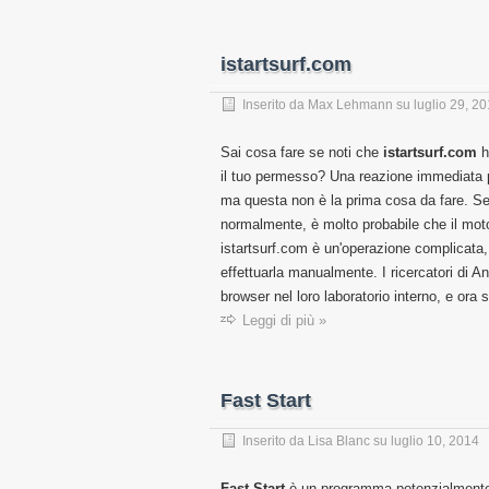
istartsurf.com
Inserito da
Max Lehmann
su
luglio 29, 2
Sai cosa fare se noti che
istartsurf.com
h
il tuo permesso? Una reazione immediata po
ma questa non è la prima cosa da fare. Se m
normalmente, è molto probabile che il motor
istartsurf.com è un'operazione complicata, 
effettuarla manualmente. I ricercatori di 
browser nel loro laboratorio interno, e ora
Leggi di più »
Fast Start
Inserito da
Lisa Blanc
su
luglio 10, 2014
Fast Start
è un programma potenzialmente