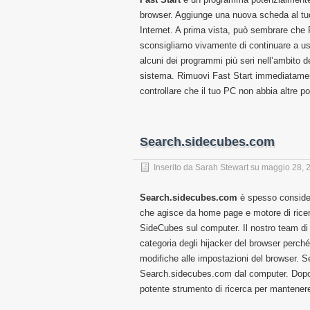
browser. Aggiunge una nuova scheda al tuo
Internet. A prima vista, può sembrare che F
sconsigliamo vivamente di continuare a us
alcuni dei programmi più seri nell’ambito de
sistema. Rimuovi Fast Start immediatament
controllare che il tuo PC non abbia altre pos
Search.sidecubes.com
Inserito da
Sarah Stewart
su
maggio 28, 
Search.sidecubes.com
è spesso consider
che agisce da home page e motore di ricerc
SideCubes sul computer. Il nostro team di 
categoria degli hijacker del browser perché
modifiche alle impostazioni del browser. Se
Search.sidecubes.com dal computer. Dopo 
potente strumento di ricerca per mantenere