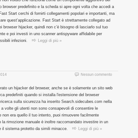
 browser predefinito e la scheda si apre ogni volta che accedi a
ast Start cerchi di fornirti collegamenti popolari e importanti, ma
are quest’applicazione. Fast Start è strettamente collegato ad
i browser hijacker, quindi non c’è bisogno di lasciarlo sul tuo
e e poi investi in uno scanner antispyware affidabile per
sibili infezioni.
Leggi di più »
2014
Nessun commento
ato un hijacker del browser, anche se è solamente un sito web
a predefiniti quando si installa l'estensione del browser
ricerca sulla sicurezza ha inserito Search.sidecubes.com nella
 a volte gli utenti non sono consapevoli di consentire le
 non era quello il tuo intento, puoi rimuovere facilmente
la rimozione manuale è inoltre raccomandato investire in un
 il sistema protetto da simili minacce.
Leggi di più »