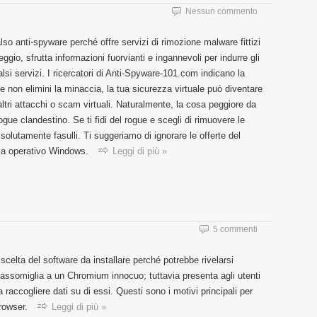
Nessun commento
o anti-spyware perché offre servizi di rimozione malware fittizi
io, sfrutta informazioni fuorvianti e ingannevoli per indurre gli
alsi servizi. I ricercatori di Anti-Spyware-101.com indicano la
 non elimini la minaccia, la tua sicurezza virtuale può diventare
ltri attacchi o scam virtuali. Naturalmente, la cosa peggiore da
rogue clandestino. Se ti fidi del rogue e scegli di rimuovere le
ssolutamente fasulli. Ti suggeriamo di ignorare le offerte del
tema operativo Windows.
Leggi di più »
5 commenti
celta del software da installare perché potrebbe rivelarsi
assomiglia a un Chromium innocuo; tuttavia presenta agli utenti
a raccogliere dati su di essi. Questi sono i motivi principali per
browser.
Leggi di più »