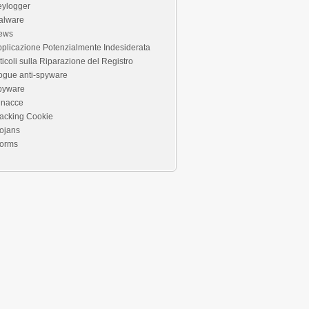
eylogger
alware
ews
plicazione Potenzialmente Indesiderata
ticoli sulla Riparazione del Registro
ogue anti-spyware
pyware
inacce
acking Cookie
ojans
orms