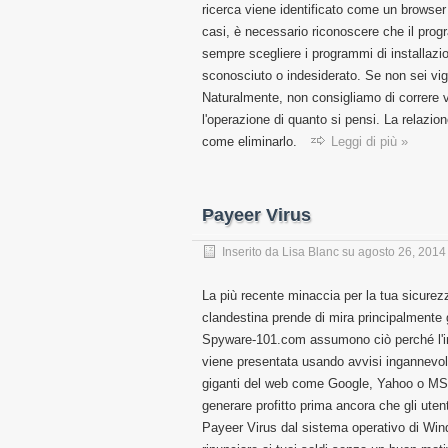
ricerca viene identificato come un browser
casi, è necessario riconoscere che il prog
sempre scegliere i programmi di installaz
sconosciuto o indesiderato. Se non sei vig
Naturalmente, non consigliamo di correre v
l'operazione di quanto si pensi. La relazion
come eliminarlo.
Leggi di più »
Payeer Virus
Inserito da
Lisa Blanc
su
agosto 26, 2014
La più recente minaccia per la tua sicure
clandestina prende di mira principalmente gl
Spyware-101.com assumono ciò perché l'inf
viene presentata usando avvisi ingannevol
giganti del web come Google, Yahoo o MSN. 
generare profitto prima ancora che gli uten
Payeer Virus dal sistema operativo di Win