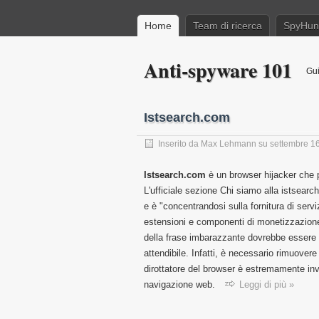
Home
Team di ricerca
SpyHun
Anti-spyware 101
Gui
Istsearch.com
Inserito da
Max Lehmann
su
settembre 1
Istsearch.com
è un browser hijacker che p
L'ufficiale sezione Chi siamo alla istsear
e è "concentrandosi sulla fornitura di servi
estensioni e componenti di monetizzazione p
della frase imbarazzante dovrebbe essere
attendibile. Infatti, è necessario rimuove
dirottatore del browser è estremamente in
navigazione web.
Leggi di più »