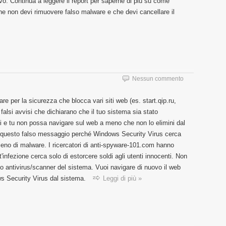
vo. Continua a leggere il report per saperne di più su come
 che non devi rimuovere falso malware e che devi cancellare il
Nessun commento
re per la sicurezza che blocca vari siti web (es. start.qip.ru,
lsi avvisi che dichiarano che il tuo sistema sia stato
i e tu non possa navigare sul web a meno che non lo elimini dal
i questo falso messaggio perché Windows Security Virus cerca
pieno di malware. I ricercatori di anti-spyware-101.com hanno
'infezione cerca solo di estorcere soldi agli utenti innocenti. Non
o antivirus/scanner del sistema. Vuoi navigare di nuovo il web
s Security Virus dal sistema.
Leggi di più »