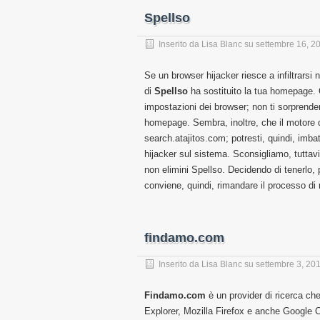
Spellso
Inserito da
Lisa Blanc
su
settembre 16, 2
Se un browser hijacker riesce a infiltrarsi
di
Spellso
ha sostituito la tua homepage. 
impostazioni dei browser; non ti sorprender
homepage. Sembra, inoltre, che il motore d
search.atajitos.com; potresti, quindi, imbat
hijacker sul sistema. Sconsigliamo, tuttavi
non elimini Spellso. Decidendo di tenerlo, p
conviene, quindi, rimandare il processo di
findamo.com
Inserito da
Lisa Blanc
su
settembre 3, 20
Findamo.com
è un provider di ricerca che
Explorer, Mozilla Firefox e anche Google C