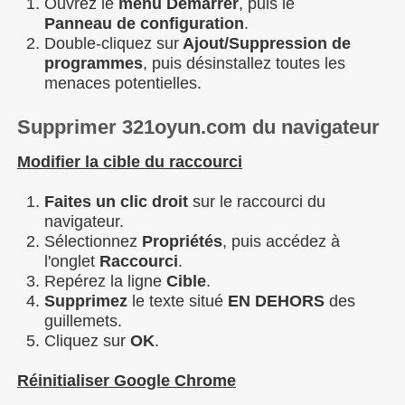
Ouvrez le
menu Démarrer
, puis le
Panneau
de configuration
.
Double-cliquez sur
Ajout/Suppression de
programmes
, puis désinstallez toutes les
menaces potentielles.
Supprimer 321oyun.com du navigateur
Modifier la cible du raccourci
Faites un clic droit
sur le raccourci du
navigateur.
Sélectionnez
Propriétés
, puis accédez à
l'onglet
Raccourci
.
Repérez la ligne
Cible
.
Supprimez
le texte situé
EN DEHORS
des
guillemets.
Cliquez sur
OK
.
Réinitialiser Google Chrome