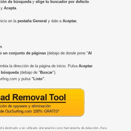
ción de búsqueda
y
elige tu buscador por defecto
.
a y
Acepta
.
nicio en la
pestaña General
y dale a
Aceptar
.
n
.
 o un conjunto de páginas
(debajo de donde pone "
Al
mbia la dirección de la página de inicio. Pulsa
Aceptar
.
e búsqueda
(debajo de "
Buscar
").
urfing.com y pulsa
"Listo"
.
ción de spyware y eliminación
 de OurSurfing.com 100% GRATIS
*