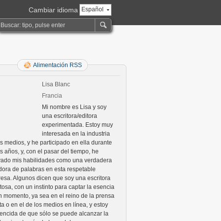
Cambiar idioma
Español
Alimentación RSS
Lisa Blanc
Francia
Mi nombre es Lisa y soy
una escritora/editora
experimentada. Estoy muy
interesada en la industria
os medios, y he participado en ella durante
s años, y, con el pasar del tiempo, he
ivado mis habilidades como una verdadera
adora de palabras en esta respetable
esa. Algunos dicen que soy una escritora
tosa, con un instinto para captar la esencia
n momento, ya sea en el reino de la prensa
ta o en el de los medios en línea, y estoy
encida de que sólo se puede alcanzar la