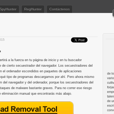
SpyHunter
RegHunter
Contáctenos
015
?
irá a la fuerza en tu página de inicio y en tu buscador
ue de cierto secuestrador del navegador. Los secuestradores del
n el ordenador escondidos en paquetes de aplicaciones
de l
n qué tipo de programas descargamos por ahí. Pero ahora mismo
vario
om del navegador y del ordenador, porque los secuestradores del
cult
forj
 ataques de malware bastante graves. Para no correr ese riesgo
empr
de eliminación manual que encontrarás más abajo.
talen
de u
escri
conv