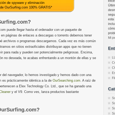
exce
ción de spyware y eliminación
Últi
 de OurSurfing.com 100% GRATIS
*
desm
segur
esta
Surfing.com?
incl
cómo
m puede llegar hasta el ordenador con un paquete de
prob
 en páginas de enlaces a descargas o torrents debemos tener
Mi p
ué archivos o programas descargamos. Cada vez es más común
ramos en sitios extraoficiales distribuyan apps que no tienen
Ent
ir para nada y pueden ser potencialmente peligrosas. Encima,
L
ción no deseada, te acabas enfrentando a un montón de ellas y se
C
C
Es
dor del navegador, lo hemos investigado y hemos dado con una
F
m es prácticamente idéntica a la de
OurSearching.com
. A raíz de
ertenecen a Elex Technology Co. Ltd., que se ha ganado una
Cat
Cleaner
y el V9. Como ves, lanza productos bastante
So
So
So
OurSurfing.com?
So