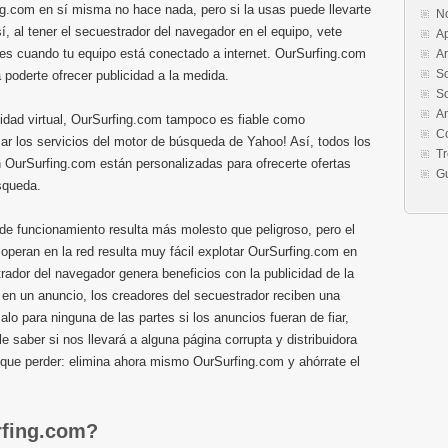
g.com en sí misma no hace nada, pero si la usas puede llevarte
No
, al tener el secuestrador del navegador en el equipo, vete
Ap
ces cuando tu equipo está conectado a internet. OurSurfing.com
Ar
So
 poderte ofrecer publicidad a la medida.
So
A
acidad virtual, OurSurfing.com tampoco es fiable como
Co
zar los servicios del motor de búsqueda de Yahoo! Así, todos los
T
n OurSurfing.com están personalizadas para ofrecerte ofertas
G
squeda.
 de funcionamiento resulta más molesto que peligroso, pero el
operan en la red resulta muy fácil explotar OurSurfing.com en
rador del navegador genera beneficios con la publicidad de la
en un anuncio, los creadores del secuestrador reciben una
o para ninguna de las partes si los anuncios fueran de fiar,
le saber si nos llevará a alguna página corrupta y distribuidora
que perder: elimina ahora mismo OurSurfing.com y ahórrate el
rfing.com?