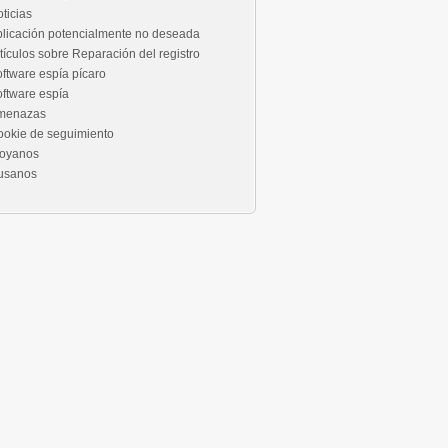
ticias
licación potencialmente no deseada
tículos sobre Reparación del registro
ftware espía pícaro
ftware espía
menazas
okie de seguimiento
royanos
usanos