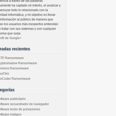
lencia a través de las palabras.
mamente ha captado mi interés, el analizar y
enuzar todo lo relacionado con la
idad informática, y mi objetivo es llevar
 información al público de manera que
uso los usuarios más inexpertos entiendan
 tratar con sus sistemas y con cualquier
lema que surja.
erfil de Google+
radas recientes
LTP Ransomware
ryptoshadow Ransomware
himera Ransomware
urf.biz
ileCoder Ransomware
egorías
ftware publicitario
ftware secuestrador de navegador
ftware lector de pulsaciones
ftware maligno