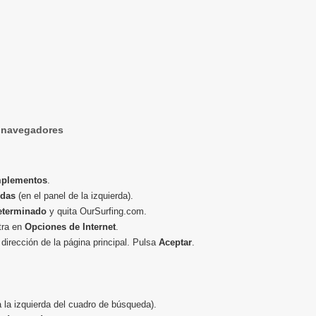
s navegadores
mplementos
.
edas
(en el panel de la izquierda).
eterminado
y quita OurSurfing.com.
tra en
Opciones de Internet
.
 dirección de la página principal. Pulsa
Aceptar
.
 la izquierda del cuadro de búsqueda).