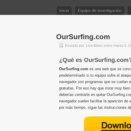
Inicio
Equipo de investigación
OurSurfing.com
Enviado por:
Lisa Blanc
sobre marzo 6, 2
¿Qué es OurSurfing.com
OurSurfing.com
es una web que se convert
predeterminado si tu equipo sufre el ataq
navegador son programas que se cuelan e
gratuitas. Por eso hay que mirar muy bie
deberías centrarte en quitar OurSurfing.c
navegador suelen facilitar la aparición de
por más tiempo, sigue las instrucciones 