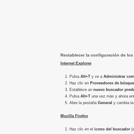
Restablecer la configuración de lo
Internet Explorer
Pulsa
Alt+T
y ve a
Administrar co
Haz clic en
Proveedores de búsqu
Establece un
nuevo buscador pred
Pulsa
Alt+T
una vez más y ahora en
Abre la pestaña
General
y cambia la
Mozilla Firefox
Haz clic en el
icono del buscador
(a