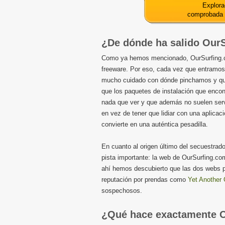
Explora
comprobada
¿De dónde ha salido Our
Como ya hemos mencionado, OurSurfing.co
freeware. Por eso, cada vez que entramos
mucho cuidado con dónde pinchamos y q
que los paquetes de instalación que encont
nada que ver y que además no suelen serv
en vez de tener que lidiar con una aplica
convierte en una auténtica pesadilla.
En cuanto al origen último del secuestra
pista importante: la web de OurSurfing.co
ahí hemos descubierto que las dos webs p
reputación por prendas como
Yet Another 
sospechosos.
¿Qué hace exactamente 