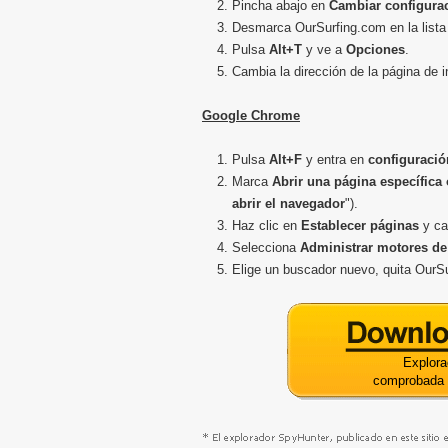
Pincha abajo en
Cambiar configura
Desmarca OurSurfing.com en la list
Pulsa
Alt+T
y ve a
Opciones
.
Cambia la dirección de la página de i
Google Chrome
Pulsa
Alt+F
y entra en
configuració
Marca
Abrir una página específica
abrir el navegador
").
Haz clic en
Establecer páginas
y ca
Selecciona
Administrar motores d
Elige un buscador nuevo, quita OurS
Explora
comprobada