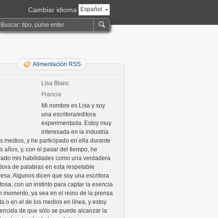
Cambiar idioma
Español
Alimentación RSS
Lisa Blanc
Francia
Mi nombre es Lisa y soy
una escritora/editora
experimentada. Estoy muy
interesada en la industria
os medios, y he participado en ella durante
s años, y, con el pasar del tiempo, he
ivado mis habilidades como una verdadera
adora de palabras en esta respetable
esa. Algunos dicen que soy una escritora
tosa, con un instinto para captar la esencia
n momento, ya sea en el reino de la prensa
ta o en el de los medios en línea, y estoy
encida de que sólo se puede alcanzar la