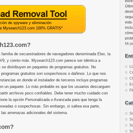
exce
Últi
desm
segur
esta
ción de spyware y eliminación
incl
de Mysearch123.com 100% GRATIS
*
cómo
prob
ch123.com?
Mi p
 familia de secuestradores de navegadores denominada Elex, la
Ent
V9, y ciento más. Mysearch123.com parece ser idéntica a
L
se distribuyen en paquetes de programas gratuitos. No
C
e programas gratuitos son sospechosos o dañinos. Lo que nos
C
stancias en donde el instalador de terceros incluye programas
Es
s en un paquete. Lo más probable es que los usuarios descarguen
F
partir archivos poco confiables. Debe tener mucho cuidado con
cione la opción Personalizada o Avanzada para que tenga la
Cat
deseadas o sospechosas. Sin embargo, si saltea esa parte,
 las amenazas adicionales del sistema.
So
So
So
.com?
So