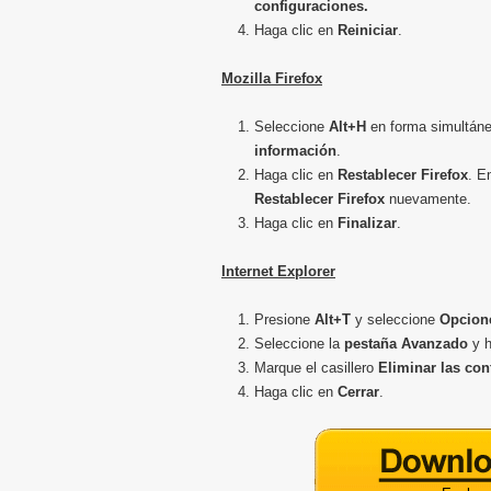
configuraciones.
Haga clic en
Reiniciar
.
Mozilla Firefox
Seleccione
Alt+H
en forma simultán
información
.
Haga clic en
Restablecer Firefox
. E
Restablecer Firefox
nuevamente.
Haga clic en
Finalizar
.
Internet Explorer
Presione
Alt+T
y seleccione
Opcione
Seleccione la
pestaña Avanzado
y h
Marque el casillero
Eliminar las con
Haga clic en
Cerrar
.