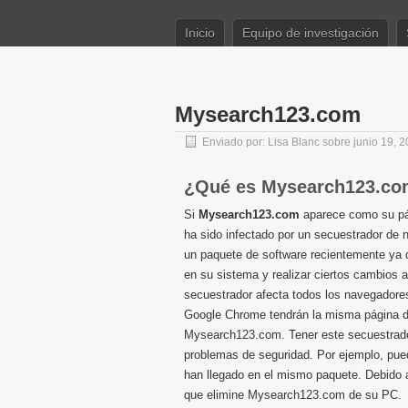
Inicio
Equipo de investigación
Mysearch123.com
Enviado por:
Lisa Blanc
sobre junio 19, 
¿Qué es Mysearch123.c
Si
Mysearch123.com
aparece como su pág
ha sido infectado por un secuestrador de 
un paquete de software recientemente ya
en su sistema y realizar ciertos cambios 
secuestrador afecta todos los navegadores 
Google Chrome tendrán la misma página d
Mysearch123.com. Tener este secuestrado
problemas de seguridad. Por ejemplo, pue
han llegado en el mismo paquete. Debido 
que elimine Mysearch123.com de su PC.