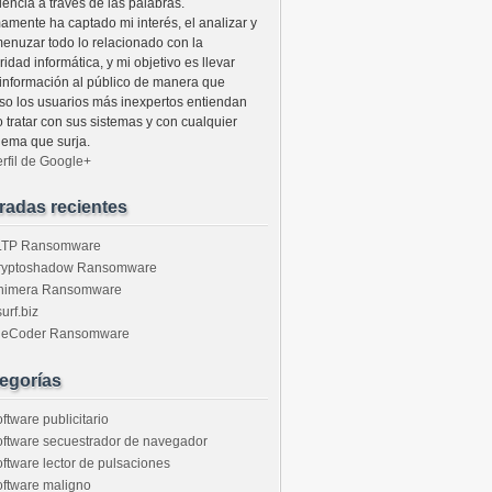
lencia a través de las palabras.
mamente ha captado mi interés, el analizar y
enuzar todo lo relacionado con la
idad informática, y mi objetivo es llevar
 información al público de manera que
uso los usuarios más inexpertos entiendan
 tratar con sus sistemas y con cualquier
lema que surja.
erfil de Google+
radas recientes
LTP Ransomware
ryptoshadow Ransomware
himera Ransomware
urf.biz
ileCoder Ransomware
egorías
ftware publicitario
ftware secuestrador de navegador
ftware lector de pulsaciones
ftware maligno