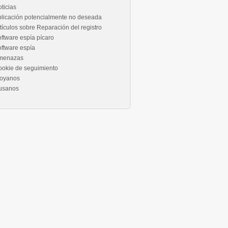
ticias
licación potencialmente no deseada
tículos sobre Reparación del registro
ftware espía pícaro
ftware espía
menazas
okie de seguimiento
royanos
usanos