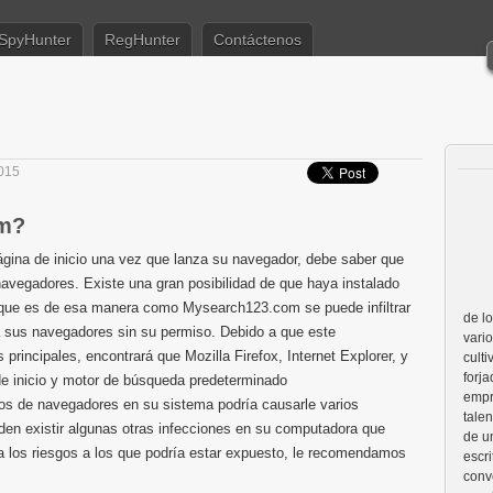
SpyHunter
RegHunter
Contáctenos
2015
om?
ina de inicio una vez que lanza su navegador, debe saber que
navegadores. Existe una gran posibilidad de que haya instalado
 que es de esa manera como Mysearch123.com se puede infiltrar
de l
a sus navegadores sin su permiso. Debido a que este
vario
principales, encontrará que Mozilla Firefox, Internet Explorer, y
cult
forj
e inicio y motor de búsqueda predeterminado
empr
s de navegadores en su sistema podría causarle varios
talen
den existir algunas otras infecciones en su computadora que
de u
a los riesgos a los que podría estar expuesto, le recomendamos
escri
conv