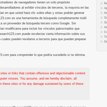
tradores de navegadores tienen un solo propósito
No
esarrolladores al exhibir vínculos de terceros, la mayoría en las
Ap
an en que usted hará clic sobre ellas y estas podrán generar
Ar
So
ch123.com es una herramienta de búsqueda completamente inútil
So
a a un proveedor de búsqueda tercero como Google. Sin
A
an modificarse para incluir los vínculos patrocinados que
Co
ysearch123.com puede recolectar cierta información sobre sus
T
a cuales pueden revelarse a terceros para que puedan preparar
G
3.com para comprender lo que podría sucederle si no elimina
sites or links that contain offensive and objectionable content
uter viruses. You assume, and we hereby disclaim, all
 on these sites or for any damage sustained by users of these